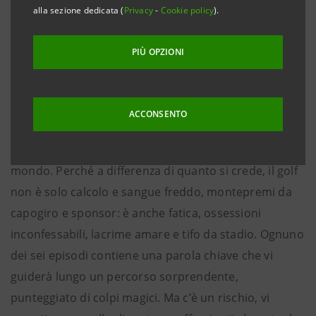
Massimo Caputi e del maestro Gianluca Pietrobono,
alla sezione dedicata (
Privacy
-
Cookie policy
).
questo podcast vi svela i trucchi per cominciare a
giocare, rievoca le gesta dei grandi campioni come
PIÙ OPZIONI
Tiger Woods, Rory McIlroy e Francesco Molinari,
ripercorre i momenti che hanno segnato la storia di
questo sport. Ma il racconto che state per ascoltare
ACCONSENTO
fa molto di più: sbircia dentro gli spogliatoi, nelle
clubhouse e sugli spalti dei campi più famosi al
mondo. Perché a differenza di quanto si crede, il golf
non è solo calcolo e sangue freddo, montepremi da
capogiro e sponsor: è anche fatica, ossessioni
inconfessabili, lacrime amare e tifo da stadio. Ognuno
dei sei episodi contiene una parola chiave che vi
guiderà lungo un percorso sorprendente,
punteggiato di colpi magici. Ma c’è un rischio, vi