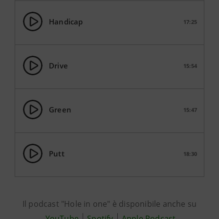
Handicap
17:25
Drive
15:54
Green
15:47
Putt
18:30
Il podcast "Hole in one" è disponibile anche su
YouTube
Spotify
Apple Podcast