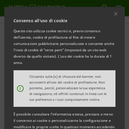
Consenso all'uso di cookie
Questo sito utilizza cookie tecnici e, previo consenso
dell’utente, cookie di profilazione al fine di inviare
SPORT
comunicazioni pubblicitarie personalizzate e consente anche
l'invio di cookie di "terze parti" (impostati da un sito web
Hole in one: le storie, i
diverso da quello visitato). L'uso dei cookie ha la durata di 1
anno.
segreti e le emozioni del
golf
Cliccando sulla [x] di chiusura del banner, non
acconsenti all’uso dei cookie di profilazione. Non
!
potremo, perciò, personalizzare la tua esperienza
di navigazione, né offrirti contenuti in linea con le
tue preferenze o i tuoi comportamenti online.
“Hole in one” è un tuffo nell’affascinante mondo del
È possibile consultare l'informativa estesa, prestare o meno
golf. Attraverso le voci del giornalista sportivo
il consenso ai cookie o personalizzarne la configurazione e
modificare le proprie scelte in qualsiasi momento accedendo