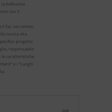
’ la bellissima
cere con il
a il Fai, vorremmo
la nostra vita.
pecifico progetto
glio, responsabile
e le caratteristiche
 metri” e i “Luoghi
ta.
12:52