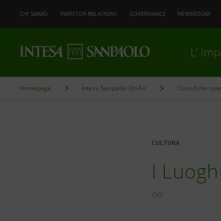
CHI SIAMO
INVESTOR RELATIONS
GOVERNANCE
NEWSROOM
L’ Im
Homepage
Intesa Sanpaolo On Air
Classifiche spec
CULTURA
I Luogh