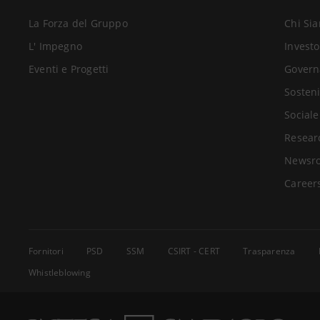
La Forza del Gruppo
Chi Si
L' Impegno
Investo
Eventi e Progetti
Govern
Sosteni
Sociale
Resear
Newsr
Career
Fornitori
PSD
SSM
CSIRT - CERT
Trasparenza
Whistleblowing