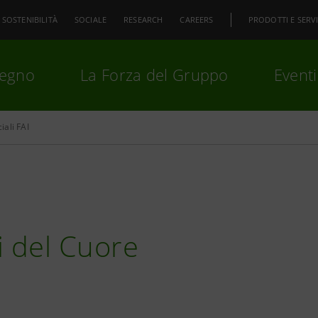
SOSTENIBILITÀ
SOCIALE
RESEARCH
CAREERS
PRODOTTI E SERVI
pegno
La Forza del Gruppo
Eventi
iali FAI
premi
Invio
per cercare o
ESC
i del Cuore