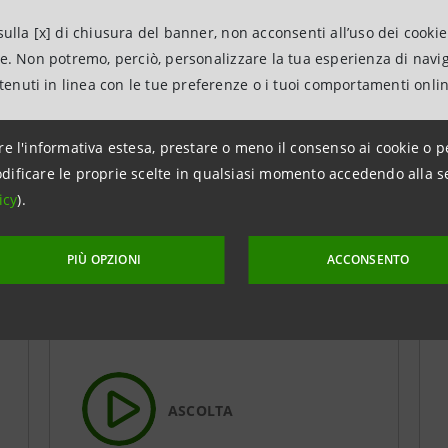
ulla [x] di chiusura del banner, non acconsenti all’uso dei cookie
ne. Non potremo, perciò, personalizzare la tua esperienza di navi
ntenuti in linea con le tue preferenze o i tuoi comportamenti onli
re l'informativa estesa, prestare o meno il consenso ai cookie o p
dificare le proprie scelte in qualsiasi momento accedendo alla s
icy
).
CULTURA
PIÙ OPZIONI
ACCONSENTO
Dieci anni di Piano City
Milano
ASCOLTA