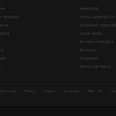
amo
Newsletter
r Relations
Intesa Sanpaolo On 
ance
Grattacieli sostenibi
bilità
Social media
Persone e Famiglie
ch
Business
oom
Corporate
s
Storico UBI Banca
Dati Sociali
Privacy
Cookies
Disclaimer
AML - CFT
Dic