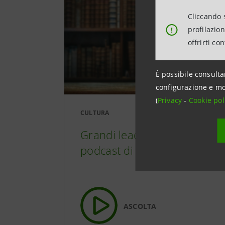
Cliccando s
profilazio
!
offrirti co
È possibile consulta
configurazione e mo
(
Privacy
-
Cookie pol
CULTURA
Grandi leader e comunità. Il
podcast di Dario Fabbri
ASCOLTA