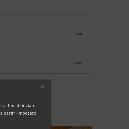
06:48
06:03
 al fine di inviare
e parti" (impostati