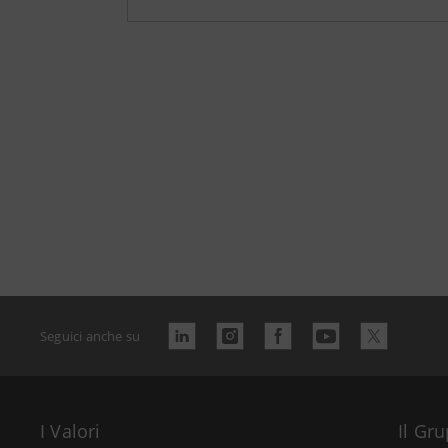
Seguici anche su
I Valori
Il Gr