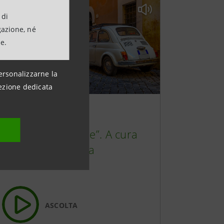
 di
gazione, né
ne.
ersonalizzarne la
ezione dedicata
CULTURA
“L’Italia in 10 selfie”. A cura
di Rinaldo Gianola
ASCOLTA