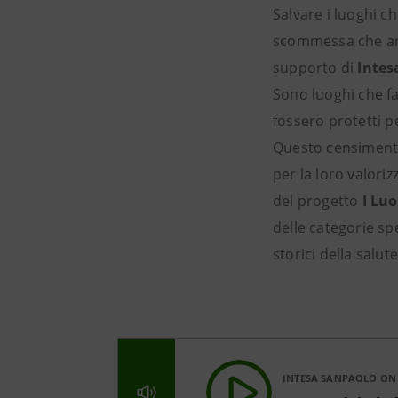
Salvare i luoghi c
scommessa che an
supporto di
Intes
Sono luoghi che f
fossero protetti 
Questo censimento
per la loro valori
del progetto
I Luo
delle categorie spe
storici della salu
INTESA SANPAOLO ON