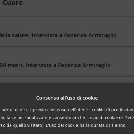
l Cuore
 della salute. Intervista a Federica Armiraglio
 600 metri. Intervista a Federica Armiraglio
Consenso all'uso di cookie
Scopri altri podcast
cookie tecnici e, previo consenso dell’utente, cookie di profilazione
citarie personalizzate e consente anche l'invio di cookie di "terz
so da quello visitato). L'uso dei cookie ha la durata di 1 anno.