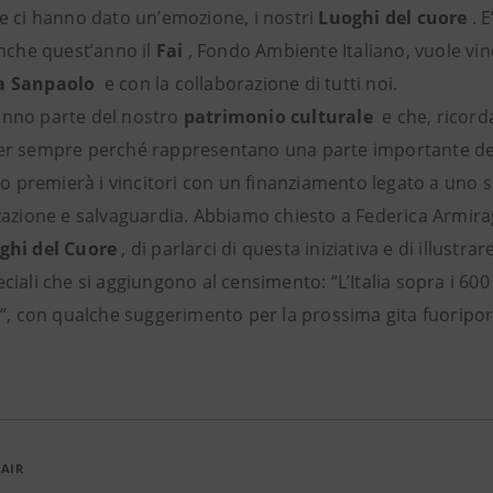
he ci hanno dato un’emozione, i nostri
Luoghi del cuore
. E
che quest’anno il
Fai
, Fondo Ambiente Italiano, vuole vin
a Sanpaolo
e con la collaborazione di tutti noi.
anno parte del nostro
patrimonio culturale
e che, ricord
per sempre perché rappresentano una parte importante del
 premierà i vincitori con un finanziamento legato a uno s
zzazione e salvaguardia. Abbiamo chiesto a Federica Armira
ghi del Cuore
, di parlarci di questa iniziativa e di illustrar
ciali che si aggiungono al censimento: “L’Italia sopra i 600
te”, con qualche suggerimento per la prossima gita fuoripor
 AIR