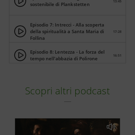
13:45
sostenibile di Plankstetten
Episodio 7: Intrecci - Alla scoperta
della spiritualità a Santa Maria di
17:28
Follina
Episodio 8: Lentezza - La forza del
16:51
tempo nell'abbazia di Polirone
Episodio 9: Acqua - Territori e
15:36
prodotti del Nord Italia
Scopri altri podcast
Episodio 10: La fine - Il fascino della
15:46
Città Eterna