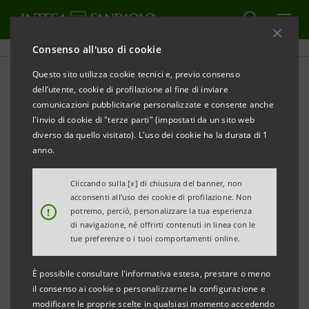
Consenso all'uso di cookie
Questo sito utilizza cookie tecnici e, previo consenso
dell’utente, cookie di profilazione al fine di inviare
CULTURA
comunicazioni pubblicitarie personalizzate e consente anche
l'invio di cookie di "terze parti" (impostati da un sito web
In cammino per le abbazie
diverso da quello visitato). L'uso dei cookie ha la durata di 1
anno.
d'Europa
Cliccando sulla [x] di chiusura del banner, non
acconsenti all’uso dei cookie di profilazione. Non
!
potremo, perciò, personalizzare la tua esperienza
di navigazione, né offrirti contenuti in linea con le
"In cammino per le abbazie d’Europa" è il
tue preferenze o i tuoi comportamenti online.
nuovo
podcast di Intesa Sanpaolo On Air
, ideato da Livia
È possibile consultare l'informativa estesa, prestare o meno
Pomodoro - Presidente dell’Associazione culturale
il consenso ai cookie o personalizzarne la configurazione e
ONLUS “Spazio Teatro No’hma Teresa Pomodoro” - in
modificare le proprie scelte in qualsiasi momento accedendo