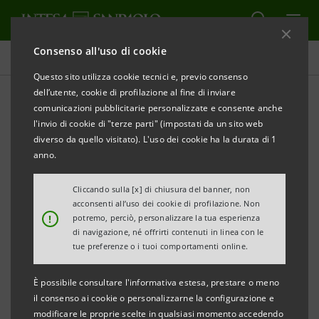
Consenso all'uso di cookie
Research Department
Questo sito utilizza cookie tecnici e, previo consenso
dell’utente, cookie di profilazione al fine di inviare
comunicazioni pubblicitarie personalizzate e consente anche
Equity & Credit
l'invio di cookie di "terze parti" (impostati da un sito web
diverso da quello visitato). L'uso dei cookie ha la durata di 1
anno.
Cliccando sulla [x] di chiusura del banner, non
Equity
Credit
Technical
acconsenti all’uso dei cookie di profilazione. Non
Analysis
!
potremo, perciò, personalizzare la tua esperienza
di navigazione, né offrirti contenuti in linea con le
I team di Equity Research e di Corporate Broking
tue preferenze o i tuoi comportamenti online.
Research elaborano ricerche e raccomandazioni,
È possibile consultare l'informativa estesa, prestare o meno
destinate esclusivamente alla clientela istituzionale
il consenso ai cookie o personalizzarne la configurazione e
della Divisione IMI Corporate & Investment Banking,
modificare le proprie scelte in qualsiasi momento accedendo