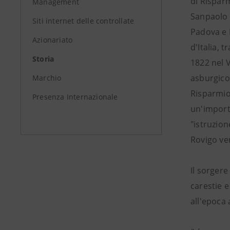
di Risparm
Management
Sanpaolo 
Siti internet delle controllate
Padova e 
Azionariato
d'Italia, t
Storia
1822 nel 
asburgico
Marchio
Risparmio
Presenza Internazionale
un'import
"istruzion
Rovigo ven
Il sorgere
carestie 
all'epoca 