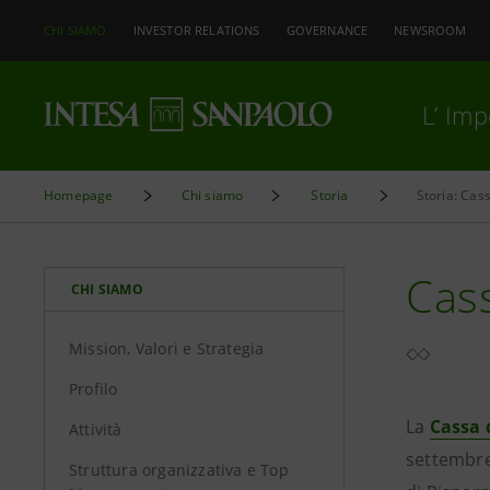
CHI SIAMO
INVESTOR RELATIONS
GOVERNANCE
NEWSROOM
L’ Im
Homepage
Chi siamo
Storia
Storia: Cas
Cass
CHI SIAMO
Mission, Valori e Strategia
Profilo
La
Cassa 
Attività
settembre 
Struttura organizzativa e Top