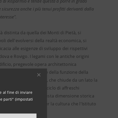
a di Risparmio e tende questa a porre in grado
 sicurezza anche i più tenui profitti derivanti dalla
teresse".
distinta da quella dei Monti di Pietà, si
 dell'evolversi della realtà economica, si
cia alle esigenze di sviluppo dei rispettivi
dova e Rovigo. I legami con le antiche origini
dificio, pregevole opera architettonica
l'immagine del ruolo e della funzione della
l territorio. L'edificio, che chiude da un lato la
ospita, fra l'altro, il ciclo di affreschi
 al fine di inviare
 cura della Cassa. In questa dimensione storica
e parti" (impostati
importanti iniziative per la cultura che l'Istituto