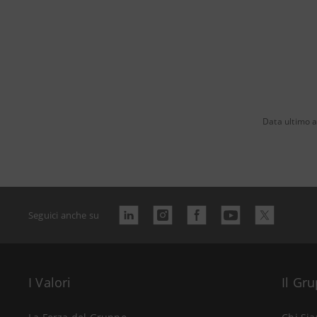
Data ultimo 
Seguici anche su
I Valori
Il Gr