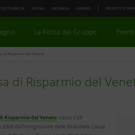
SOSTENIBILITÀ
SOCIALE
RESEARCH
CAREERS
PRODOTTI E SERVI
pegno
La Forza del Gruppo
Eventi
sa di Risparmio del Veneto
premi
Invio
per cercare o
ESC
a di Risparmio del Vene
di Risparmio del Veneto
nasce il 25
2008 dall'integrazione delle filiali della Cassa