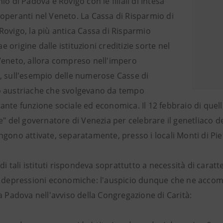
io di Padova e Rovigo con le filiali di Intesa
operanti nel Veneto. La Cassa di Risparmio di
Rovigo, la più antica Cassa di Risparmio
rae origine dalle istituzioni creditizie sorte nel
Veneto, allora compreso nell'impero
, sull'esempio delle numerose Casse di
 austriache che svolgevano da tempo
ante funzione sociale ed economica. Il 12 febbraio di que
e" del governatore di Venezia per celebrare il genetliaco d
gono attivate, separatamente, presso i locali Monti di Piet
 di tali istituti rispondeva soprattutto a necessità di cara
e depressioni economiche: l'auspicio dunque che ne accom
a Padova nell'avviso della Congregazione di Carità: