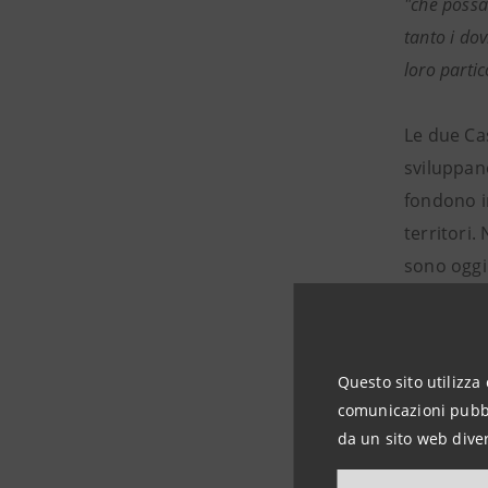
"che possa
tanto i dov
loro parti
Le due Cas
sviluppan
fondono in
territori.
sono oggi 
cinquecen
Cassa, da 
centrale P
Questo sito utilizza 
trecentes
comunicazioni pubbli
ed artisti
da un sito web diver
realizza c