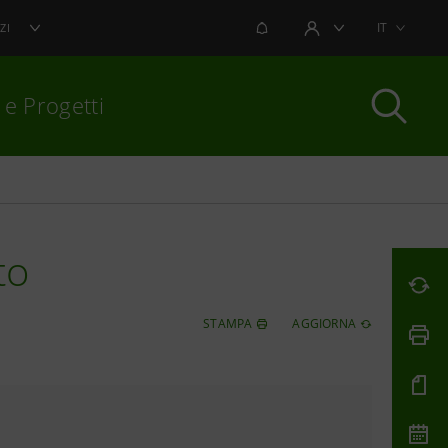
NOTIFICHE
IT
ZI
AREA UTENTE
 e Progetti
per chiudere
to
STAMPA
AGGIORNA