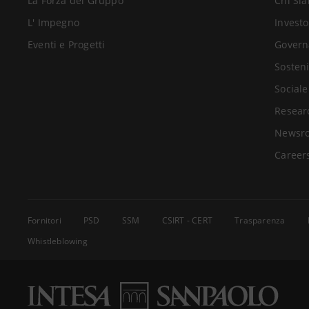
La Forza del Gruppo
Chi Si
L' Impegno
Investo
Eventi e Progetti
Govern
Sosteni
Sociale
Resear
Newsr
Career
Fornitori
PSD
SSM
CSIRT - CERT
Trasparenza
Whistleblowing