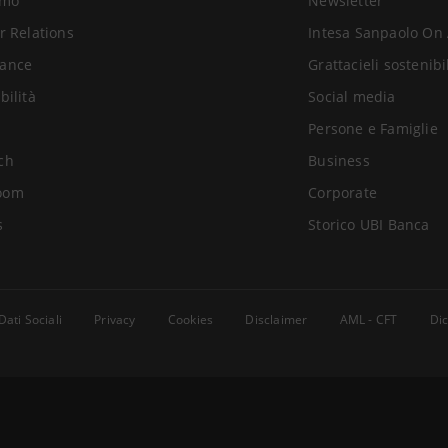
amo
Newsletter
r Relations
Intesa Sanpaolo On 
ance
Grattacieli sostenibi
bilità
Social media
Persone e Famiglie
ch
Business
oom
Corporate
s
Storico UBI Banca
Dati Sociali
Privacy
Cookies
Disclaimer
AML - CFT
Dic