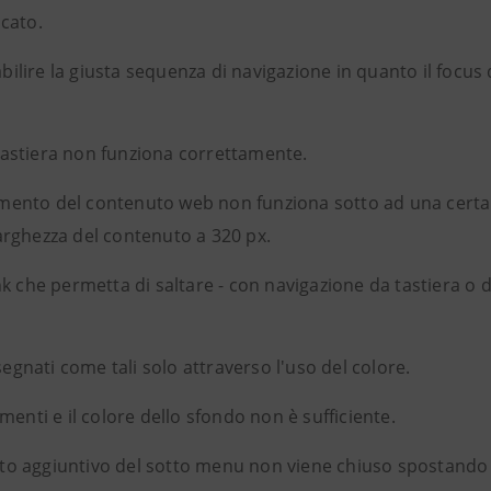
icato.
bilire la giusta sequenza di navigazione in quanto il focus 
 tastiera non funziona correttamente.
tamento del contenuto web non funziona sotto ad una certa
arghezza del contenuto a 320 px.
k che permetta di saltare - con navigazione da tastiera o 
egnati come tali solo attraverso l'uso del colore.
lementi e il colore dello sfondo non è sufficiente.
uto aggiuntivo del sotto menu non viene chiuso spostando il 