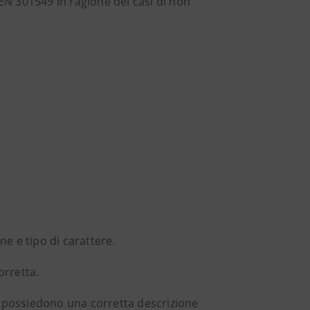
 EN 301549 in ragione dei casi di non
ne e tipo di carattere.
orretta.
on possiedono una corretta descrizione