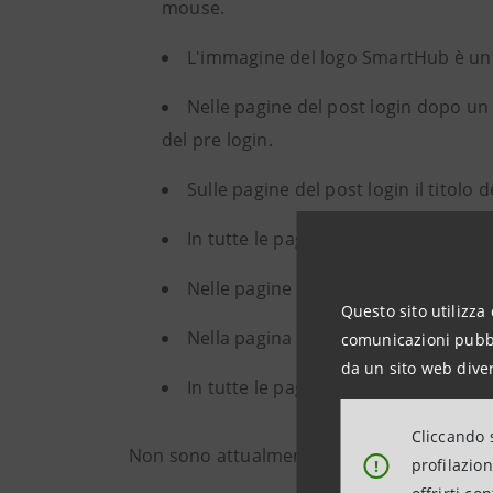
mouse.
L'immagine del logo SmartHub è un li
Nelle pagine del post login dopo un p
del pre login.
Sulle pagine del post login il titolo
In tutte le pagine non sono presenti
Nelle pagine del post login la lingua
Questo sito utilizza 
Nella pagina di “Contatti”, quando 
comunicazioni pubbli
da un sito web diver
In tutte le pagine il validatore rileva
Cliccando s
Non sono attualmente predisposte alternati
profilazio
!