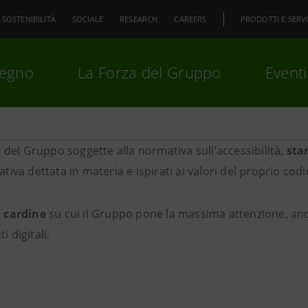
SOSTENIBILITÀ
SOCIALE
RESEARCH
CAREERS
PRODOTTI E SERVI
pegno
La Forza del Gruppo
Eventi
 del Gruppo soggette alla normativa sull’accessibilità,
sta
premi
Invio
per cercare o
ESC
mativa dettata in materia e ispirati ai valori del proprio codi
ri cardine
su cui il Gruppo pone la massima attenzione, a
i digitali.