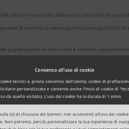
nk che non ha un testo alternativo che indichi lo scopo de
eriodo di inattività si viene riportati (senza possibilità d
 delle pagine a livello di codice non è del tutto rappresenta
 almeno due queste modalità alternative per trovare una pa
Consenso all'uso di cookie
 della pagina non è specificata correttamente a livello di co
cookie tecnici e, previo consenso dell’utente, cookie di profilazione
viene identificato un errore nei campi di input, non appar
citarie personalizzate e consente anche l'invio di cookie di "terz
so da quello visitato). L'uso dei cookie ha la durata di 1 anno.
 molteplici errori a livello di scrittura del codice.
ulla [x] di chiusura del banner, non acconsenti all’uso dei cookie
ve accessibili.
ne. Non potremo, perciò, personalizzare la tua esperienza di navi