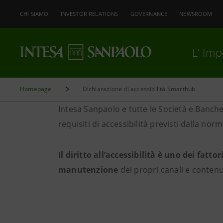
CHI SIAMO
INVESTOR RELATIONS
GOVERNANCE
NEWSROOM
L’ Im
Homepage
Dichiarazione di accessibilità Smarthub
Intesa Sanpaolo e tutte le Società e Banche
requisiti di accessibilità previsti dalla nor
Il diritto all’accessibilità è uno dei fatto
manutenzione
dei propri canali e contenut