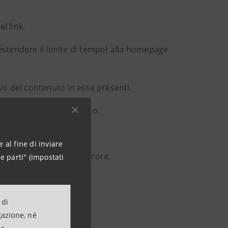
l link.
i estendere il limite di tempo) alla homepage
tivo del contenuto in esse presenti.
gina all'interno del sito.
dice.
 al fine di inviare
e nessun messaggio di errore.
e parti" (impostati
 di
gazione, né