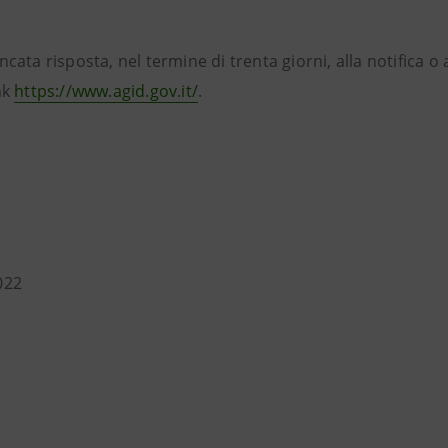
ata risposta, nel termine di trenta giorni, alla notifica o a
nk
https://www.agid.gov.it/
.
022