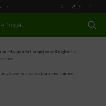
NOTIFICHE
IT
ZI
AREA UTENTE
 e Progetti
nno adeguando i propri canali digitali
ai
per chiudere
ce etico.
nche attraverso una
costante revisione e