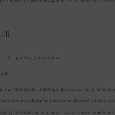
e
ai requisiti previsti dall'appendice A della norma UNI CEI
ili
cessibili per il seguente motivo:
 n.4
e le preferenze dell'utente per le impostazioni di dimensio
menti non testuali che non hanno un'alternativa testuale c
ti dei tag nel codice in maniera errata e alcuni elementi n