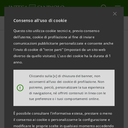
Consenso all'uso di cookie
Governance
Questo sito utilizza cookie tecnici e, previo consenso
dell’utente, cookie di profilazione al fine di inviare
comunicazioni pubblicitarie personalizzate e consente anche
Come conferire delega e
l'invio di cookie di "terze parti" (impostati da un sito web
relativo modulo
diverso da quello visitato). L'uso dei cookie ha la durata di 1
anno.
Cliccando sulla [x] di chiusura del banner, non
STAMPA
AGGIORNA
acconsenti all’uso dei cookie di profilazione. Non
Coloro ai quali spetta il diritto di voto possono farsi
!
potremo, perciò, personalizzare la tua esperienza
di navigazione, né offrirti contenuti in linea con le
rappresentare in Assemblea con l’osservanza delle
tue preferenze o i tuoi comportamenti online.
disposizioni di legge.
È possibile consultare l'informativa estesa, prestare o meno
il consenso ai cookie o personalizzarne la configurazione e
La delega può essere conferita
compilando e
modificare le proprie scelte in qualsiasi momento accedendo