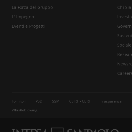
La Forza del Gruppo
Chi Si
L' Impegno
Investo
Eventi e Progetti
Govern
Sosteni
Sociale
Resear
Newsr
Career
Fornitori
PSD
SSM
CSIRT - CERT
Trasparenza
Whistleblowing