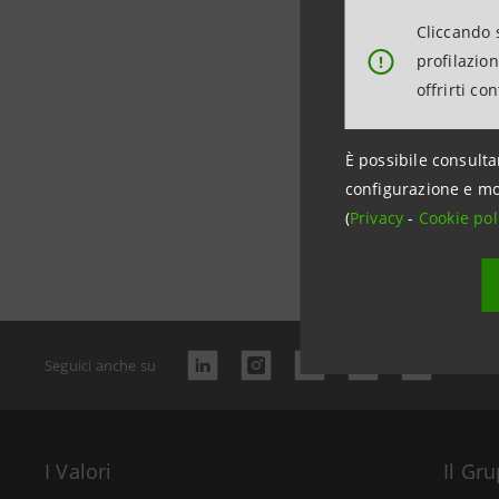
Cliccando s
profilazio
!
offrirti co
È possibile consulta
configurazione e mo
(
Privacy
-
Cookie pol
Data ultimo a
Seguici anche su
I Valori
Il Gr