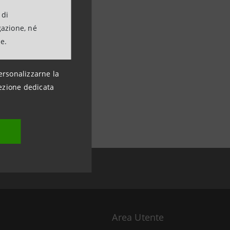
 di
gazione, né
ne.
ersonalizzarne la
ezione dedicata
Area Utente