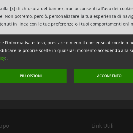
ulla [x] di chiusura del banner, non acconsenti all’uso dei cookie
ne. Non potremo, perciò, personalizzare la tua esperienza di navi
ntenuti in linea con le tue preferenze o i tuoi comportamenti onli
re l'informativa estesa, prestare o meno il consenso ai cookie o p
dificare le proprie scelte in qualsiasi momento accedendo alla s
icy
).
ggiornamento 7 aprile 2014 alle ore 18:05:00
PIÙ OPZIONI
ACCONSENTO
uppo
Link Utili