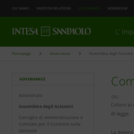
CHI SIAMO
INVESTOR RELATIONS
GOVERNANCE
NEWSROOM
L’ Im
Homepage
Governance
Assemblea degli Azionisti
Come
GOVERNANCE
Azionariato
Coloro ai 
Assemblea degli Azionisti
di legge.
Consiglio di Amministrazione e
Comitato per il Controllo sulla
Gestione
La delega