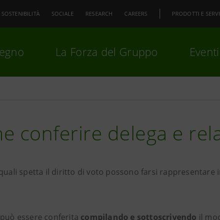
SOSTENIBILITÀ
SOCIALE
RESEARCH
CAREERS
PRODOTTI E SERVI
pegno
La Forza del Gruppo
Eventi
premi
Invio
per cercare o
ESC
 conferire delega e rel
quali spetta il diritto di voto possono farsi rappresentare
 può essere conferita
compilando e sottoscrivendo
il mod