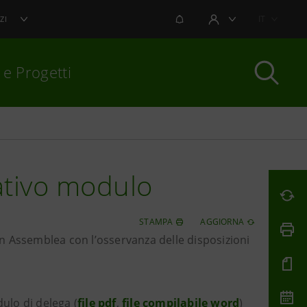
NOTIFICHE
IT
ZI
AREA UTENTE
 e Progetti
per chiudere
ativo modulo
STAMPA
AGGIORNA
 in Assemblea con l’osservanza delle disposizioni
ulo di delega (
file pdf
,
file compilabile word
)