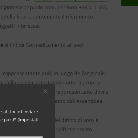
.soci@intesasanpaolo.com, telefono +39 011 555
modello libero, contenente il riferimento
ggetti interessati.
te
ai fini dell’accreditamento ai lavori
l rappresentante può, in luogo dell’originale,
 della delega, attestando sotto la propria
l delegante. In tal caso il rappresentante dovrà
struzioni di voto per un anno dall’Assemblea.
 al fine di inviare
e parti" (impostati
semblea e all’esercizio del diritto di voto è
rmediario su richiesta dell’interessato.