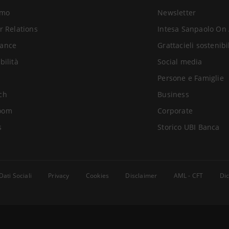
amo
Newsletter
r Relations
Intesa Sanpaolo On 
ance
Grattacieli sostenibi
bilità
Social media
Persone e Famiglie
ch
Business
oom
Corporate
s
Storico UBI Banca
Dati Sociali
Privacy
Cookies
Disclaimer
AML - CFT
Dic