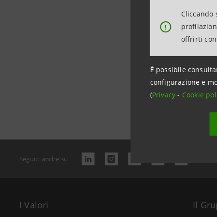
Cliccando s
profilazio
!
offrirti co
È possibile consulta
configurazione e mo
(
Privacy
-
Cookie pol
Data ultimo 
Seguici anche su
I Valori
Il Gr