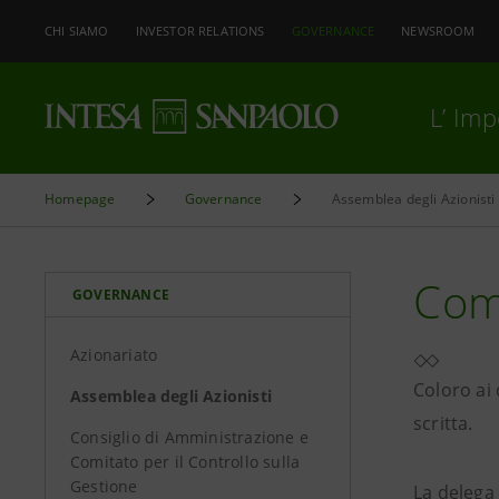
CHI SIAMO
INVESTOR RELATIONS
GOVERNANCE
NEWSROOM
L’ Im
Homepage
Governance
Assemblea degli Azionisti
Come
GOVERNANCE
Azionariato
Coloro ai 
Assemblea degli Azionisti
scritta.
Consiglio di Amministrazione e
Comitato per il Controllo sulla
Gestione
La delega