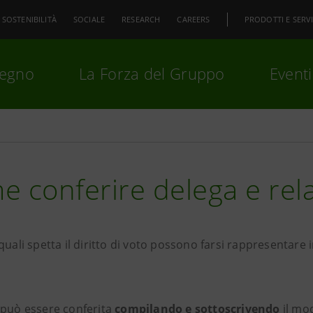
SOSTENIBILITÀ
SOCIALE
RESEARCH
CAREERS
PRODOTTI E SERVI
pegno
La Forza del Gruppo
Eventi
premi
Invio
per cercare o
ESC
 conferire delega e rel
quali spetta il diritto di voto possono farsi rappresentar
 può essere conferita
compilando e sottoscrivendo
il mod