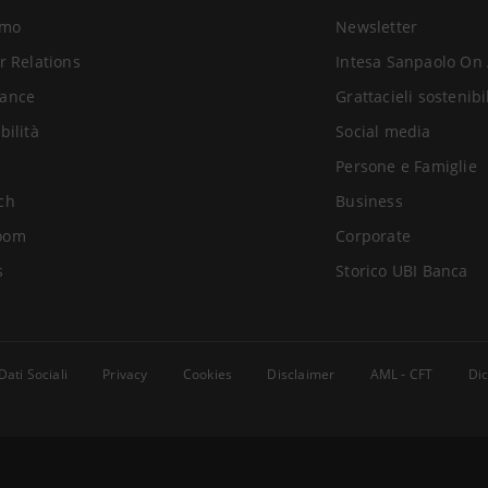
amo
Newsletter
r Relations
Intesa Sanpaolo On 
ance
Grattacieli sostenibi
bilità
Social media
Persone e Famiglie
ch
Business
oom
Corporate
s
Storico UBI Banca
Dati Sociali
Privacy
Cookies
Disclaimer
AML - CFT
Dic