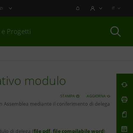
NOTIFICHE
IT
ZI
AREA UTENTE
 e Progetti
per chiudere
ativo modulo
STAMPA
AGGIORNA
e in Assemblea mediante il conferimento di delega
ulo di delega (
file pdf
,
file compilabile word
)