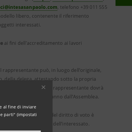
soci@intesasanpaolo.com
, telefono +39 011 555
modello libero, contenente il riferimento
ggetti interessati.
te
ai fini dell’accreditamento ai lavori
l rappresentante può, in luogo dell’originale,
 della delega, attestando sotto la propria
l delegante. In tal caso il rappresentante dovrà
struzioni di voto per un anno dall’Assemblea.
 al fine di inviare
e parti" (impostati
semblea e all’esercizio del diritto di voto è
rmediario su richiesta dell’interessato.