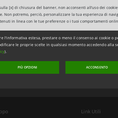
ulla [x] di chiusura del banner, non acconsenti all’uso dei cookie
ne. Non potremo, perciò, personalizzare la tua esperienza di navi
ntenuti in linea con le tue preferenze o i tuoi comportamenti onli
re l'informativa estesa, prestare o meno il consenso ai cookie o p
dificare le proprie scelte in qualsiasi momento accedendo alla s
icy
).
aggiornamento 28 ottobre 2011 alle ore 11:39:24
PIÙ OPZIONI
ACCONSENTO
uppo
Link Utili