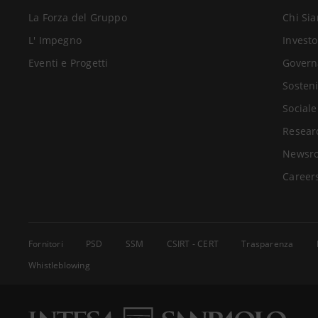
La Forza del Gruppo
Chi Si
L' Impegno
Investo
Eventi e Progetti
Govern
Sosteni
Sociale
Resear
Newsr
Career
Fornitori
PSD
SSM
CSIRT - CERT
Trasparenza
Whistleblowing