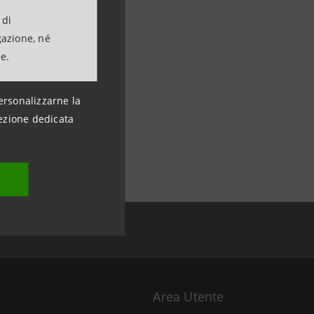
 di
gazione, né
ne.
ersonalizzarne la
ezione dedicata
Area Utente