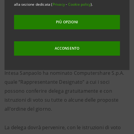
2020, e successive modificazioni, recante misure
alla sezione dedicata (
Privacy
-
Cookie policy
).
connesse all’emergenza epidemiologica da Covid-19,
si evidenzia che l’intervento e l’esercizio del voto degli
PIÙ OPZIONI
aventi diritto in Assemblea saranno consentiti
esclusivamente tramite il Rappresentante Designato
ai sensi dell’art. 135-
undecies
del D. Lgs. n. 58/1998
ACCONSENTO
(TUF).
Intesa Sanpaolo ha nominato Computershare S.p.A.
quale “Rappresentante Designato” a cui i soci
possono conferire delega gratuitamente e con
istruzioni di voto su tutte o alcune delle proposte
all’ordine del giorno.
La delega dovrà pervenire, con le istruzioni di voto