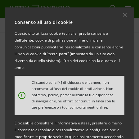
Consenso all'uso di cookie
Governance
Questo sito utilizza cookie tecnici e, previo consenso
dell’utente, cookie di profilazione al fine di inviare
comunicazioni pubblicitarie personalizzate e consente anche
Moduli delega e
l'invio di cookie di "terze parti" (impostati da un sito web
Rappresentante Designato
diverso da quello visitato). L'uso dei cookie ha la durata di 1
anno.
dalla Società
Cliccando sulla [x] di chiusura del banner, non
acconsenti all’uso dei cookie di profilazione. Non
!
potremo, perciò, personalizzare la tua esperienza
STAMPA
AGGIORNA
di navigazione, né offrirti contenuti in linea con le
tue preferenze o i tuoi comportamenti online.
Ai sensi dell’art. 106, comma 4, del D. L. n. 18 del 17
È possibile consultare l'informativa estesa, prestare o meno
marzo 2020, convertito dalla L. n. 27 del 24 aprile
il consenso ai cookie o personalizzarne la configurazione e
modificare le proprie scelte in qualsiasi momento accedendo