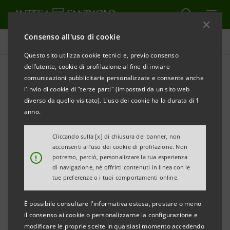
Consenso all'uso di cookie
Governance
Questo sito utilizza cookie tecnici e, previo consenso
dell’utente, cookie di profilazione al fine di inviare
comunicazioni pubblicitarie personalizzate e consente anche
Domande azionisti ex art.
l'invio di cookie di "terze parti" (impostati da un sito web
127-ter TUF e risposte
diverso da quello visitato). L'uso dei cookie ha la durata di 1
anno.
Cliccando sulla [x] di chiusura del banner, non
STAMPA
AGGIORNA
acconsenti all’uso dei cookie di profilazione. Non
!
potremo, perciò, personalizzare la tua esperienza
di navigazione, né offrirti contenuti in linea con le
tue preferenze o i tuoi comportamenti online.
Nella presente sezione sono pubblicate, ai sensi
dell’art. 127-
ter
del D.lgs. 58/1998, le domande
È possibile consultare l'informativa estesa, prestare o meno
il consenso ai cookie o personalizzarne la configurazione e
presentate da azionisti di Intesa Sanpaolo in
modificare le proprie scelte in qualsiasi momento accedendo