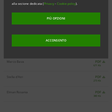
Giuliano Giorgio Briano
PDF
alla sezione dedicata (
Privacy
-
Cookie policy
).
269 Kb
Tommaso Marino
PDF
PIÙ OPZIONI
462 Kb
ReCommon APS
PDF
395 Kb
ACCONSENTO
Fabio Pasqual
PDF
286 Kb
Marco Bava
PDF
671 Kb
Stella d’Atri
PDF
273 Kb
Elman Rosania
PDF
380 Kb