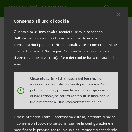
Consenso all'uso di cookie
Governance
Questo sito utilizza cookie tecnici e, previo consenso
dell’utente, cookie di profilazione al fine di inviare
comunicazioni pubblicitarie personalizzate e consente anche
Domande azionisti ex art.
l'invio di cookie di "terze parti" (impostati da un sito web
127-ter TUF e risposte
diverso da quello visitato). L'uso dei cookie ha la durata di 1
anno.
Cliccando sulla [x] di chiusura del banner, non
STAMPA
AGGIORNA
acconsenti all’uso dei cookie di profilazione. Non
!
potremo, perciò, personalizzare la tua esperienza
di navigazione, né offrirti contenuti in linea con le
Azionisti
tue preferenze o i tuoi comportamenti online.
Mario Roscillo
PDF
È possibile consultare l'informativa estesa, prestare o meno
263 Kb
il consenso ai cookie o personalizzarne la configurazione e
modificare le proprie scelte in qualsiasi momento accedendo