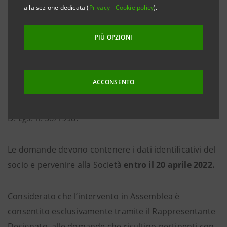
alla sezione dedicata (
Privacy
-
Cookie policy
).
I richiedenti dovranno far pervenire alla Società -
PIÙ OPZIONI
tramite il proprio intermediario - le comunicazioni
attestanti la legittimazione all’esercizio del diritto ai
sensi dell’art. 43 del Provvedimento Consob-Banca
ACCONSENTO
d’Italia del 13 agosto 2018 o la comunicazione per
l’intervento in Assemblea ai sensi dell’art. 83-
sexies
del
D. Lgs. n. 58/1998.
Le domande devono contenere i dati identificativi del
socio e pervenire alla Società
entro il
20 aprile 2022.
Considerato che l’intervento in Assemblea è
consentito esclusivamente tramite il Rappresentante
Designato, alle domande che risultino pertinenti con