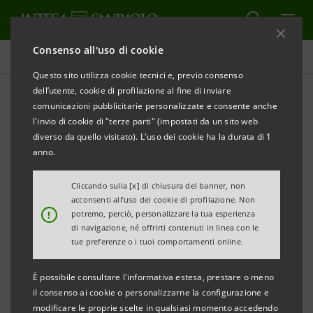
Consenso all'uso di cookie
Governance
Questo sito utilizza cookie tecnici e, previo consenso
dell’utente, cookie di profilazione al fine di inviare
comunicazioni pubblicitarie personalizzate e consente anche
Come porre domande
l'invio di cookie di "terze parti" (impostati da un sito web
prima dell'Assemblea
diverso da quello visitato). L'uso dei cookie ha la durata di 1
anno.
Cliccando sulla [x] di chiusura del banner, non
STAMPA
AGGIORNA
acconsenti all’uso dei cookie di profilazione. Non
!
potremo, perciò, personalizzare la tua esperienza
di navigazione, né offrirti contenuti in linea con le
Nella presente sezione è data la possibilità a coloro ai
tue preferenze o i tuoi comportamenti online.
quali spetta il diritto di voto di porre domande sulle
È possibile consultare l'informativa estesa, prestare o meno
materie all’ordine del giorno prima dell’Assemblea, ai
il consenso ai cookie o personalizzarne la configurazione e
sensi dell’art. 127‐
ter
del D. Lgs. n. 58/1998.
modificare le proprie scelte in qualsiasi momento accedendo