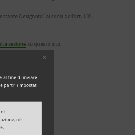
tante Designato” ai sensi dell’art. 135-
ita sezione
su questo sito.
o.
 al fine di inviare
e parti" (impostati
 di
gazione, né
ne.