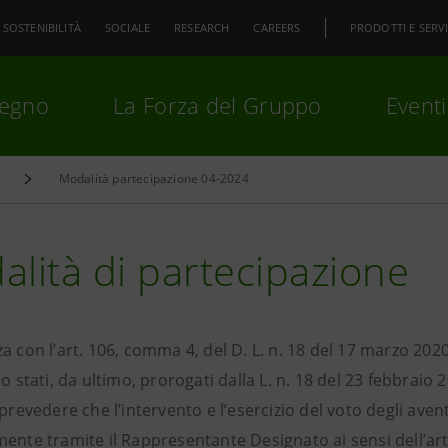
SOSTENIBILITÀ
SOCIALE
RESEARCH
CAREERS
PRODOTTI E SERVI
pegno
La Forza del Gruppo
Eventi
Modalità partecipazione 04-2024
premi
Invio
per cercare o
ESC
lità di partecipazione
a con l’art. 106, comma 4, del D. L. n. 18 del 17 marzo 2020, 
no stati, da ultimo, prorogati dalla L. n. 18 del 23 febbraio 
 prevedere che l’intervento e l’esercizio del voto degli ave
ente tramite il Rappresentante Designato ai sensi dell’art