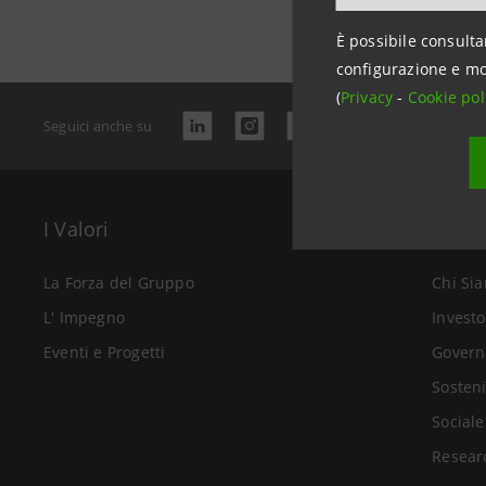
È possibile consulta
configurazione e mo
(
Privacy
-
Cookie pol
Seguici anche su
I Valori
Il Gr
La Forza del Gruppo
Chi Si
L' Impegno
Investo
Eventi e Progetti
Govern
Sosteni
Sociale
Resear