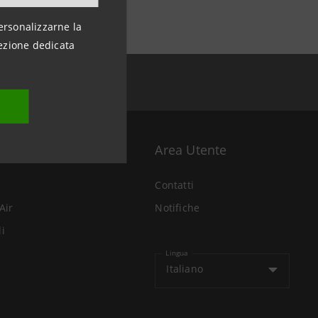
ersonalizzarne la
ezione dedicata
Area Utente
Contatti
Air
Notifiche
li
Lingua
Italiano