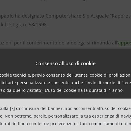
npaolo ha designato Computershare S.p.A. quale “Rappresen
el D. Lgs. n. 58/1998.
ruzioni per il conferimento della delega si rimanda all’
appos
ssa altra modalità di partecipazione per gli aventi diritt
Consenso all'uso di cookie
cookie tecnici e, previo consenso dell’utente, cookie di profilazione
citarie personalizzate e consente anche l'invio di cookie di "terz
so da quello visitato). L'uso dei cookie ha la durata di 1 anno.
ulla [x] di chiusura del banner, non acconsenti all’uso dei cookie
ne. Non potremo, perciò, personalizzare la tua esperienza di navi
ntenuti in linea con le tue preferenze o i tuoi comportamenti onli
aggiornamento 24 marzo 2024 alle ore 10:13:44