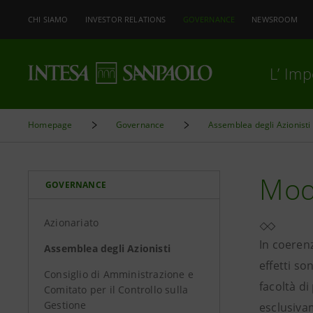
CHI SIAMO
INVESTOR RELATIONS
GOVERNANCE
NEWSROOM
L’ Im
Homepage
Governance
Assemblea degli Azionisti
Moda
GOVERNANCE
Azionariato
In coerenz
Assemblea degli Azionisti
effetti so
Consiglio di Amministrazione e
facoltà di
Comitato per il Controllo sulla
Gestione
esclusivam