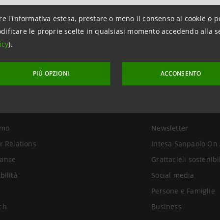
re l'informativa estesa, prestare o meno il consenso ai cookie o p
dificare le proprie scelte in qualsiasi momento accedendo alla s
icy
).
PIÙ OPZIONI
ACCONSENTO
uppo
Link Utili
amo
Newsletter
r Relations
Intesa Sanpaolo On 
ance
Grattacieli sostenibi
bilità
Social media
Persone e Famiglie
ch
Business