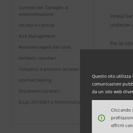
Comitati del Consiglio di
Amministrazione
Intesa Sa
undecies d
Strutture Centrali
Risk Management
Per le ist
Revisione legale dei conti
Delibere consiliari
Non è amme
Compensi e possessi azionari
Questo sito utilizza 
Internal Dealing
comunicazioni pubbli
Documenti societari
da un sito web diver
D.Lgs 231/2001 e Anticorruzione
Cliccando s
profilazio
!
offrirti co
Data ultimo 