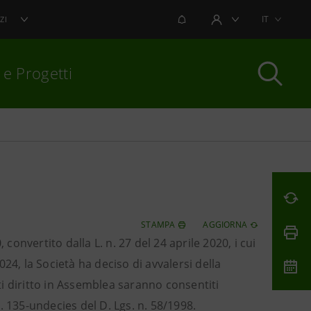
NOTIFICHE
IT
ZI
AREA UTENTE
 e Progetti
per chiudere
STAMPA
AGGIORNA
convertito dalla L. n. 27 del 24 aprile 2020, i cui
2024, la Società ha deciso di avvalersi della
nti diritto in Assemblea saranno consentiti
. 135-undecies del D. Lgs. n. 58/1998.