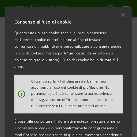
Consenso all'uso di cookie
Governance
Questo sito utilizza cookie tecnici e, previo consenso
dell’utente, cookie di profilazione al fine di inviare
comunicazioni pubblicitarie personalizzate e consente anche
Notifica elettronica della
l'invio di cookie di "terze parti" (impostati da un sito web
delega
diverso da quello visitato). L'uso dei cookie ha la durata di 1
anno.
Cliccando sulla [x] di chiusura del banner, non
STAMPA
AGGIORNA
acconsenti all’uso dei cookie di profilazione. Non
!
potremo, perciò, personalizzare la tua esperienza
di navigazione, né offrirti contenuti in linea con le
E' consentito notificare elettronicamente la delega
tue preferenze o i tuoi comportamenti online.
prima dell'Assemblea utilizzando l'apposito form in
È possibile consultare l'informativa estesa, prestare o meno
calce (o, in alternativa, la casella di
il consenso ai cookie o personalizzarne la configurazione e
posta
notifica.delega@intesasanpaolo.com
fornendo
modificare le proprie scelte in qualsiasi momento accedendo