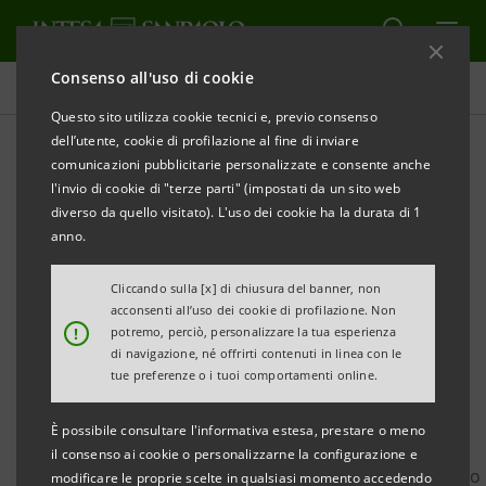
Consenso all'uso di cookie
Governance
Questo sito utilizza cookie tecnici e, previo consenso
dell’utente, cookie di profilazione al fine di inviare
comunicazioni pubblicitarie personalizzate e consente anche
Notifica elettronica della
l'invio di cookie di "terze parti" (impostati da un sito web
delega
diverso da quello visitato). L'uso dei cookie ha la durata di 1
anno.
Cliccando sulla [x] di chiusura del banner, non
STAMPA
AGGIORNA
acconsenti all’uso dei cookie di profilazione. Non
!
potremo, perciò, personalizzare la tua esperienza
di navigazione, né offrirti contenuti in linea con le
E' consentito notificare elettronicamente la delega
tue preferenze o i tuoi comportamenti online.
prima dell'Assemblea utilizzando l'apposito form in
È possibile consultare l'informativa estesa, prestare o meno
calce (o, in alternativa, la casella di
il consenso ai cookie o personalizzarne la configurazione e
posta
notifica.delega@intesasanpaolo.com
fornendo
modificare le proprie scelte in qualsiasi momento accedendo