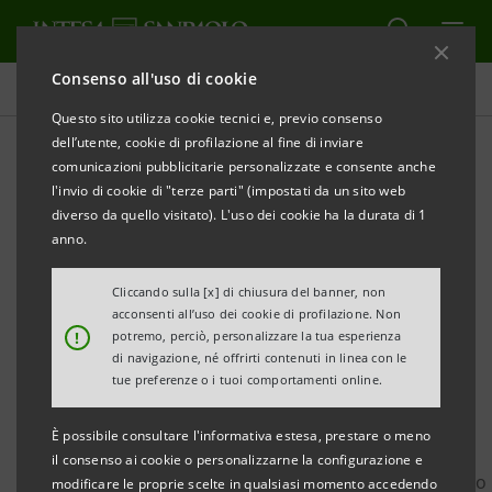
Consenso all'uso di cookie
Governance
Questo sito utilizza cookie tecnici e, previo consenso
dell’utente, cookie di profilazione al fine di inviare
comunicazioni pubblicitarie personalizzate e consente anche
Notifica elettronica della
l'invio di cookie di "terze parti" (impostati da un sito web
delega
diverso da quello visitato). L'uso dei cookie ha la durata di 1
anno.
Cliccando sulla [x] di chiusura del banner, non
STAMPA
AGGIORNA
acconsenti all’uso dei cookie di profilazione. Non
!
potremo, perciò, personalizzare la tua esperienza
di navigazione, né offrirti contenuti in linea con le
E' consentito notificare elettronicamente la delega
tue preferenze o i tuoi comportamenti online.
prima dell'Assemblea utilizzando l'apposito form in
È possibile consultare l'informativa estesa, prestare o meno
calce (o, in alternativa, la casella di
il consenso ai cookie o personalizzarne la configurazione e
posta
notifica.delega@intesasanpaolo.com
fornendo
modificare le proprie scelte in qualsiasi momento accedendo