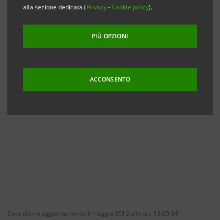
delibera n. 11971 del 14 maggio 1999 e successive
alla sezione dedicata (
Privacy
-
Cookie policy
).
modificazioni e integrazioni).
PIÙ OPZIONI
ACCONSENTO
Sollecitazione di deleghe di voto promossa da
Marco Bava
Data ultimo aggiornamento 3 maggio 2012 alle ore 13:05:34