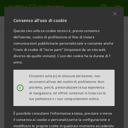
Consenso all'uso di cookie
Governance
Questo sito utilizza cookie tecnici e, previo consenso
dell’utente, cookie di profilazione al fine di inviare
comunicazioni pubblicitarie personalizzate e consente anche
Sollecitazione di deleghe di
l'invio di cookie di "terze parti" (impostati da un sito web
voto
diverso da quello visitato). L'uso dei cookie ha la durata di 1
anno.
Cliccando sulla [x] di chiusura del banner, non
STAMPA
AGGIORNA
acconsenti all’uso dei cookie di profilazione. Non
Nella presente pagina sono pubblicati gli avvisi
!
potremo, perciò, personalizzare la tua esperienza
di navigazione, né offrirti contenuti in linea con le
relativi a sollecitazioni di deleghe di voto, promosse ai
tue preferenze o i tuoi comportamenti online.
sensi degli artt. 136-144 del Decreto Legislativo 24
febbraio 1998, n. 58 e degli artt. 135-139 del
È possibile consultare l'informativa estesa, prestare o meno
il consenso ai cookie o personalizzarne la configurazione e
Regolamento Emittenti Consob (adottato con
modificare le proprie scelte in qualsiasi momento accedendo