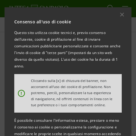
Consenso all'uso di cookie
Risk Management
Questo sito utilizza cookie tecnici e, previo consenso
dell’utente, cookie di profilazione al fine di inviare
comunicazioni pubblicitarie personalizzate e consente anche
Aggiornamento al 31
l'invio di cookie di "terze parti" (impostati da un sito web
dicembre 2009 (Nota
diverso da quello visitato). L'uso dei cookie ha la durata di 1
anno.
integrativa consolidata -
Cliccando sulla [x] di chiusura del banner, non
Parte E)
acconsenti all’uso dei cookie di profilazione. Non
!
potremo, perciò, personalizzare la tua esperienza
di navigazione, né offrirti contenuti in linea con le
tue preferenze o i tuoi comportamenti online.
STAMPA
AGGIORNA
È possibile consultare l'informativa estesa, prestare o meno
il consenso ai cookie o personalizzarne la configurazione e
TABELLA ALLEGATI
modificare le proprie scelte in qualsiasi momento accedendo