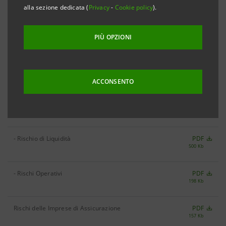
alla sezione dedicata (
Privacy
-
Cookie policy
).
Rischi del Gruppo Bancario
PDF
217 Kb
PIÙ OPZIONI
PDF
538 Kb
- Rischio di Credito
ACCONSENTO
- Rischi di Mercato
PDF
330 Kb
- Rischio di Liquidità
PDF
500 Kb
- Rischi Operativi
PDF
198 Kb
Rischi delle Imprese di Assicurazione
PDF
157 Kb