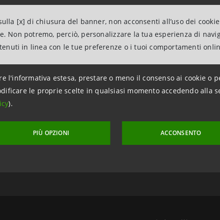
ulla [x] di chiusura del banner, non acconsenti all’uso dei cookie
ne. Non potremo, perciò, personalizzare la tua esperienza di navi
ntenuti in linea con le tue preferenze o i tuoi comportamenti onli
re l'informativa estesa, prestare o meno il consenso ai cookie o p
dificare le proprie scelte in qualsiasi momento accedendo alla s
icy
).
aggiornamento 27 aprile 2012 alle ore 17:35:10
PIÙ OPZIONI
ACCONSENTO