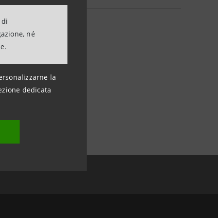
 di
gazione, né
ne.
ersonalizzarne la
ezione dedicata