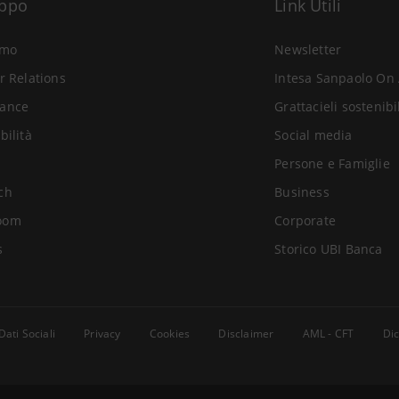
uppo
Link Utili
amo
Newsletter
r Relations
Intesa Sanpaolo On 
ance
Grattacieli sostenibi
bilità
Social media
Persone e Famiglie
ch
Business
oom
Corporate
s
Storico UBI Banca
Dati Sociali
Privacy
Cookies
Disclaimer
AML - CFT
Dic