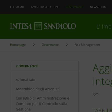
CHI SIAMO
INVESTOR RELATIONS
GOVERNANCE
NEWSROOM
L’ Im
Homepage
Governance
Risk Management
Agg
GOVERNANCE
inte
Azionariato
Assemblea degli Azionisti
Consiglio di Amministrazione e
Comitato per il Controllo sulla
Gestione
TABELLA