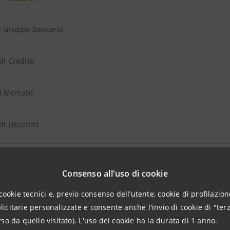
el Gruppo Bancario
 di Credito
di Mercato
 di Liquidità
Operativi
Consenso all'uso di cookie
elle Imprese di Assicurazione
cookie tecnici e, previo consenso dell’utente, cookie di profilazione
citarie personalizzate e consente anche l'invio di cookie di "terz
elle Altre Imprese
so da quello visitato). L'uso dei cookie ha la durata di 1 anno.