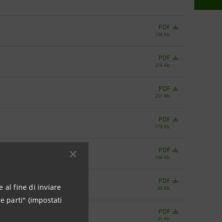
PDF
104 Kb
PDF
216 Kb
PDF
251 Kb
PDF
178 Kb
PDF
104 Kb
PDF
 al fine di inviare
60 Kb
e parti" (impostati
PDF
31 Kb