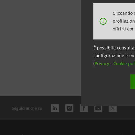
Cliccando s
profilazio
!
offrirti co
È possibile consulta
configurazione e mo
(
Privacy
-
Cookie pol
Data ultimo 
Seguici anche su