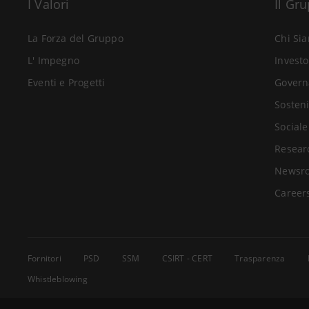
I Valori
Il Gr
La Forza del Gruppo
Chi Si
L' Impegno
Investo
Eventi e Progetti
Govern
Sosteni
Sociale
Resear
Newsr
Career
Fornitori
PSD
SSM
CSIRT - CERT
Trasparenza
Whistleblowing