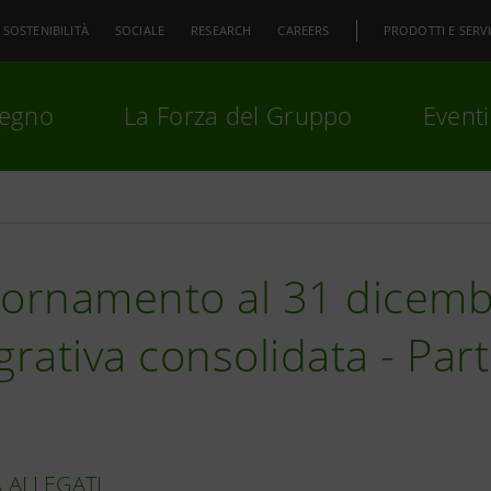
SOSTENIBILITÀ
SOCIALE
RESEARCH
CAREERS
PRODOTTI E SERVI
pegno
La Forza del Gruppo
Eventi
premi
Invio
per cercare o
ESC
iornamento al 31 dicemb
grativa consolidata - Part
 ALLEGATI