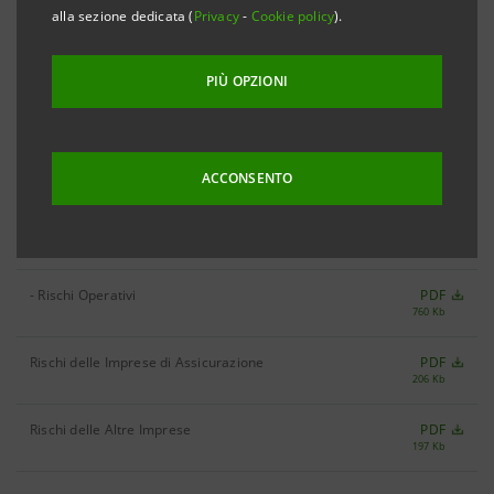
alla sezione dedicata (
Privacy
-
Cookie policy
).
Rischi del Gruppo Bancario
PDF
1.079 Kb
PIÙ OPZIONI
- Rischio di Credito
PDF
951 Kb
- Rischi di Mercato
PDF
ACCONSENTO
709 Kb
- Rischio di Liquidità
PDF
294 Kb
- Rischi Operativi
PDF
760 Kb
Rischi delle Imprese di Assicurazione
PDF
206 Kb
Rischi delle Altre Imprese
PDF
197 Kb