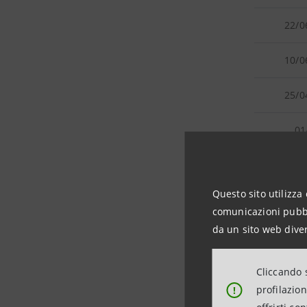
22/0
10/0
25/0
01
(1)
Emesse 2
Questo sito utilizza 
Incentivaz
comunicazioni pubbli
da un sito web diver
(2)
Emesse 6
Lungo Ter
Cliccando s
profilazio
!
(3)
Annullat