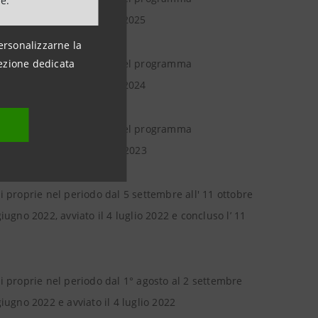
ne.
 e concluso il 17 ottobre 2025
ersonalizzarne la
ezione dedicata
oni proprie in esecuzione del programma
 e concluso il 18 ottobre 2024
oni proprie in esecuzione del programma
023 e concluso il 4 aprile 2023
i proprie nel periodo dal 5 settembre all' 11 ottobre
ugno 2022, avviato il 4 luglio 2022 e concluso l’ 11
i proprie nel periodo dal 1° agosto al 2 settembre
iugno 2022 e avviato il 4 luglio 2022