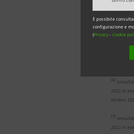
offrirti co
di
buyback,
È possibile consulta
(4)
configurazione e mo
Annullat
(
Privacy
-
Cookie pol
di
buyback,
(5)
Annullat
di
buyback,
(6)
Annullat
2022 in es
ottobre 20
(7)
Annullat
2022 in es