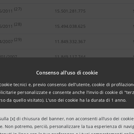
(27)
6/2011
15.501.281.775
(28)
6/2011
15.494.038.625
(29)
4/2007
11.849.332.367
/01/2007
11.849.117.744
Consenso all'uso di cookie
03.037.336 nuove azioni ordinarie a seguito degli aumenti di capi
cookie tecnici e, previo consenso dell’utente, cookie di profilazione
ione a Lungo Termine LECOIP 2026-2029
citarie personalizzate e consente anche l'invio di cookie di "terz
so da quello visitato). L'uso dei cookie ha la durata di 1 anno.
6.034.006 nuove azioni ordinarie a seguito dell’aumento di capita
mine
Performance Share Plan
2022-2025
ulla [x] di chiusura del banner, non acconsenti all’uso dei cookie
ne. Non potremo, perciò, personalizzare la tua esperienza di navi
e 390.280.888 azioni ordinarie a seguito dell'acquisto delle azi