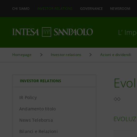
CHI SIAMO
INVESTOR RELATIONS
GOVERNANCE
NEWSROOM
L’ Im
Homepage
Investor relations
Azioni e dividendi
Evo
INVESTOR RELATIONS
IR Policy
Andamento titolo
EVOLUZ
News Teleborsa
Bilanci e Relazioni