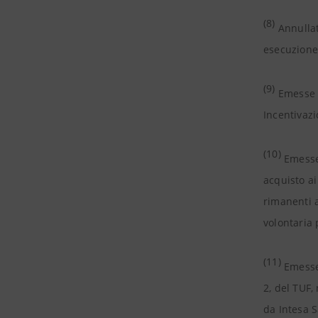
(8)
Annullat
esecuzion
(9)
Emesse 5
Incentivaz
(10)
Emesse 
acquisto ai
rimanenti a
volontaria 
(11)
Emesse
2, del TUF,
da Intesa S