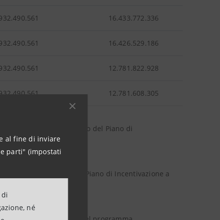
932.490.561
16.433.772.336
932.490.561
16.426.529.186
932.490.561
12.781.822.928
932.490.561
12.781.608.305
tale eseguiti nel contesto del Piano di
 al fine di inviare
e parti" (impostati
le sociale a servizio del Piano di Incentivazione a
 di
gazione, né
oni proprie in esecuzione del programma