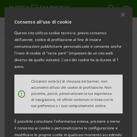
Consenso all'uso di cookie
Bilanci e Relazioni
Questo sito utilizza cookie tecnici e, previo consenso
dell’utente, cookie di profilazione al fine di inviare
comunicazioni pubblicitarie personalizzate e consente anche
Storico Banca Intesa: Bilanci
l'invio di cookie di "terze parti" (impostati da un sito web
diverso da quello visitato). L'uso dei cookie ha la durata di 1
anno.
STAMPA
AGGIORNA
Cliccando sulla [x] di chiusura del banner, non
acconsenti all’uso dei cookie di profilazione. Non
Filtra per Anno
!
potremo, perciò, personalizzare la tua esperienza
2005
di navigazione, né offrirti contenuti in linea con le
tue preferenze o i tuoi comportamenti online.
Principi Contabili e Società di Revisione
È possibile consultare l'informativa estesa, prestare o meno
il consenso ai cookie o personalizzarne la configurazione e
Prima Applicazione Principi IAS/IFRS
modificare le proprie scelte in qualsiasi momento accedendo