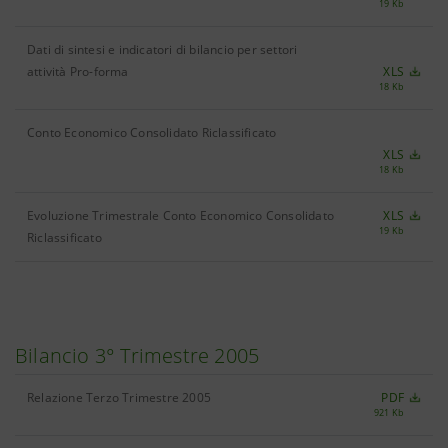
19 Kb
Dati di sintesi e indicatori di bilancio per settori
attività Pro-forma
XLS
18 Kb
Conto Economico Consolidato Riclassificato
XLS
18 Kb
Evoluzione Trimestrale Conto Economico Consolidato
XLS
19 Kb
Riclassificato
Bilancio 3° Trimestre 2005
Relazione Terzo Trimestre 2005
PDF
921 Kb