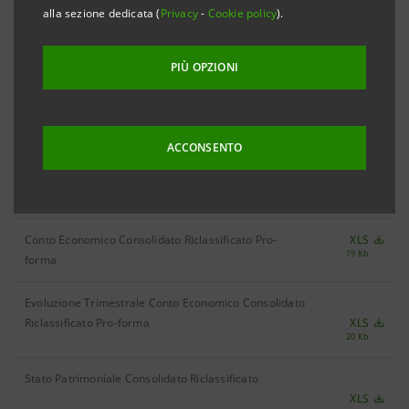
alla sezione dedicata (
Privacy
-
Cookie policy
).
PIÙ OPZIONI
Bilancio annuale 2005
Bilancio annuale 2005
PDF
ACCONSENTO
9.277 Kb
TABELLE IN FORMATO EXCEL
Conto Economico Consolidato Riclassificato Pro-
XLS
19 Kb
forma
Evoluzione Trimestrale Conto Economico Consolidato
Riclassificato Pro-forma
XLS
20 Kb
Stato Patrimoniale Consolidato Riclassificato
XLS