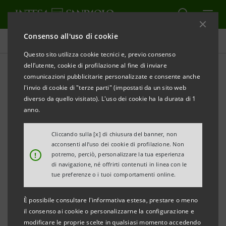
Consenso all'uso di cookie
Comunicati stampa
Questo sito utilizza cookie tecnici e, previo consenso
dell’utente, cookie di profilazione al fine di inviare
STAMPA
AGGIORNA
comunicazioni pubblicitarie personalizzate e consente anche
INTESA SANPAOLO: ESERCIZIO DEL DIRITTO DI
l'invio di cookie di "terze parti" (impostati da un sito web
ACQUISTO (SQUEEZE OUT) DI AZIONI ORDINARIE DI
diverso da quello visitato). L'uso dei cookie ha la durata di 1
CARIFIRENZE
anno.
Cliccando sulla [x] di chiusura del banner, non
acconsenti all’uso dei cookie di profilazione. Non
Torino, Milano, 9 aprile 2008
- Si comunica che Intesa
!
potremo, perciò, personalizzare la tua esperienza
Sanpaolo S.p.A. ("Intesa Sanpaolo") - ad esito
di navigazione, né offrirti contenuti in linea con le
tue preferenze o i tuoi comportamenti online.
dell'offerta pubblica di acquisto obbligatoria
(l'"Offerta"), promossa, ai sensi e per gli effetti di cui
È possibile consultare l'informativa estesa, prestare o meno
agli artt. 102, 106, primo comma, e 109, primo e
il consenso ai cookie o personalizzarne la configurazione e
modificare le proprie scelte in qualsiasi momento accedendo
secondo comma, del d.lgs. 24 febbraio 1998, n. 58,