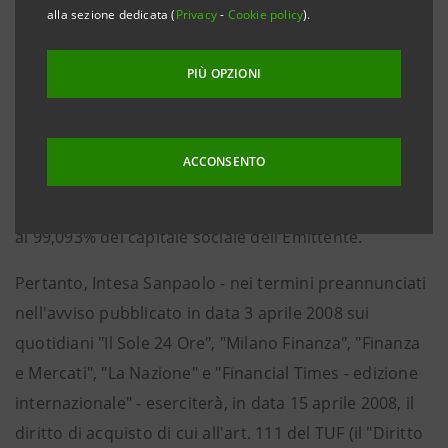
alla sezione dedicata (
Privacy
-
Cookie policy
).
come successivamente modificato e integrato (il
"TUF"), nel periodo dal 10 marzo 2008 al 1° aprile
PIÙ OPZIONI
2008, su n. 255.569.436 azioni ordinarie della Cassa di
Risparmio di Firenze S.p.A. (l'"Emittente") - è divenuta
titolare, congiuntamente con l'Ente Cassa di
ACCONSENTO
Risparmio di Firenze ai sensi dell'art. 109, primo e
secondo comma del TUF, di n. 821.318.695 azioni pari
al 99,093% del capitale sociale dell'Emittente.
Pertanto, Intesa Sanpaolo - nei termini preannunciati
nell'avviso pubblicato in data 3 aprile 2008 sui
quotidiani "Il Sole 24 Ore", "Milano Finanza", "Finanza
e Mercati", "La Nazione" e "Financial Times - edizione
internazionale" - eserciterà, in data 15 aprile 2008, il
diritto di acquisto di cui all'art. 111 del TUF (il "Diritto