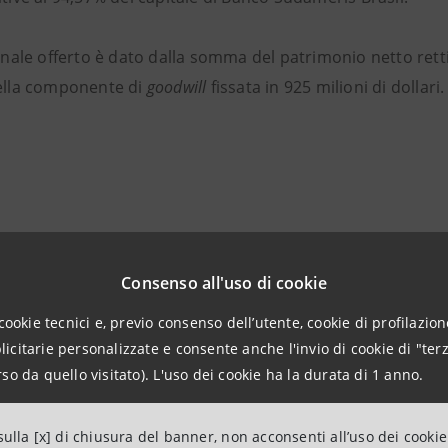
 finale offerto è dato dalla somma del patrimonio netto ret
della componente di
goodwill
fissata in 925 milioni di dollari.
Consenso all'uso di cookie
cookie tecnici e, previo consenso dell’utente, cookie di profilazione
citarie personalizzate e consente anche l'invio di cookie di "terz
so da quello visitato). L'uso dei cookie ha la durata di 1 anno.
ulla [x] di chiusura del banner, non acconsenti all’uso dei cookie