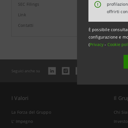
profilazio
SEC Filings
!
offrirti co
Link
Contatti
È possibile consulta
Data ultimo 
configurazione e mo
(
Privacy
-
Cookie pol
Seguici anche su
I Valori
Il Gr
La Forza del Gruppo
Chi Si
L' Impegno
Investo