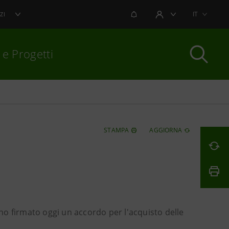
NOTIFICHE
IT
ZI
AREA UTENTE
 e Progetti
per chiudere
STAMPA
AGGIORNA
o firmato oggi un accordo per l'acquisto delle