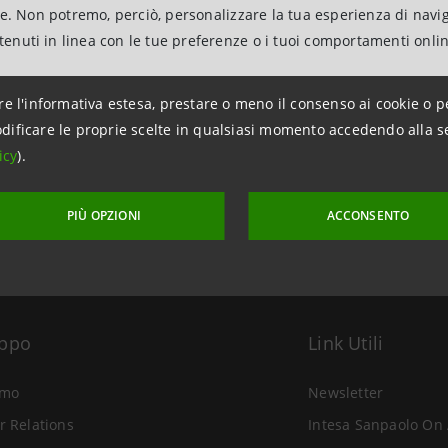
ne. Non potremo, perciò, personalizzare la tua esperienza di navi
ntenuti in linea con le tue preferenze o i tuoi comportamenti onli
re l'informativa estesa, prestare o meno il consenso ai cookie o p
aggiornamento 3 maggio 2002 alle ore 17:27
dificare le proprie scelte in qualsiasi momento accedendo alla s
icy
).
PIÙ OPZIONI
ACCONSENTO
uppo
Link Utili
amo
Newsletter
r Relations
Intesa Sanpaolo On 