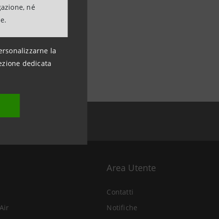
gazione, né
ne.
ersonalizzarne la
ezione dedicata
Area Utente
Contatti
Air
Notifiche