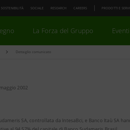
SOSTENIBILITÀ
SOCIALE
RESEARCH
CAREERS
PRODOTTI E SERVI
pegno
La Forza del Gruppo
Eventi
Dettaglio comunicato
premi
Invio
per cercare o
ESC
 maggio 2002
dameris SA, controllata da IntesaBci, e Banco Itaù SA hann
ative al 94,57% del capitale di Banco Sudameris Brasil.