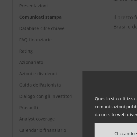
Presentazioni
Comunicati stampa
Il prezzo
Brasil e 
Database cifre chiave
FAQ finanziarie
Rating
Azionariato
Azioni e dividendi
Guida dell'azionista
Dialogo con gli investitori
Questo sito utilizza 
comunicazioni pubbli
Prospetti
da un sito web diver
Analyst coverage
Calendario finanziario
Cliccando s