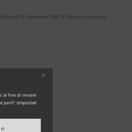
tificato al 31 dicembre 2001 di Banco Sudameris
 al fine di inviare
e parti" (impostati
 di