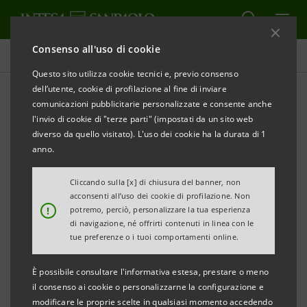
Consenso all'uso di cookie
Comunicati stampa
Questo sito utilizza cookie tecnici e, previo consenso
dell’utente, cookie di profilazione al fine di inviare
STAMPA
AGGIORNA
comunicazioni pubblicitarie personalizzate e consente anche
l'invio di cookie di "terze parti" (impostati da un sito web
Milano, 07 aprile 2003
diverso da quello visitato). L'uso dei cookie ha la durata di 1
anno.
Banca Intesa lancia oggi
Schermo Totale
, un nuovo
Cliccando sulla [x] di chiusura del banner, non
prodotto adatto ai risparmiatori che cercano
acconsenti all’uso dei cookie di profilazione. Non
soluzioni di investimento semplici e sicure.
!
potremo, perciò, personalizzare la tua esperienza
Schermo
di navigazione, né offrirti contenuti in linea con le
Totale
è un’obbligazione strutturata che offre la
tue preferenze o i tuoi comportamenti online.
protezione dell’investimento obbligazionario, con in
più l’opportunità di sfruttare a proprio favore la
È possibile consultare l'informativa estesa, prestare o meno
il consenso ai cookie o personalizzarne la configurazione e
crescita dell’inflazione.
modificare le proprie scelte in qualsiasi momento accedendo