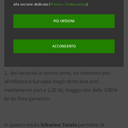
alla sezione dedicata (
Privacy
-
Cookie policy
).
Schermo Totale
è un’obbligazione di durata
PIÙ OPZIONI
quinquennale che prevede:
ACCONSENTO
1. per il primo anno un interesse fisso garantito del
3,50%;
2. dal secondo al quinto anno, un interesse pari
all’Inflazione Europea (negli ultimi due anni
mediamente pari a 2,35 %), maggiorato dello 0,80%
lordo fisso garantito.
In questo modo
Schermo Totale
permette di