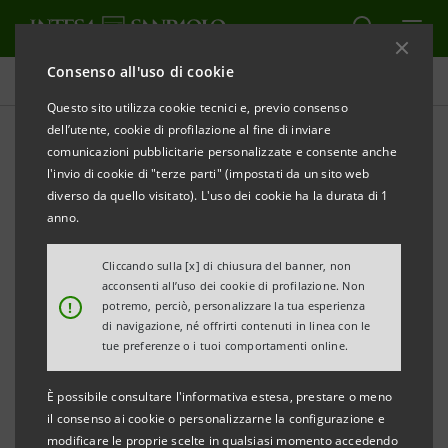
Consenso all'uso di cookie
Comunicati stampa
Questo sito utilizza cookie tecnici e, previo consenso
dell’utente, cookie di profilazione al fine di inviare
STAMPA
AGGIORNA
comunicazioni pubblicitarie personalizzate e consente anche
l'invio di cookie di "terze parti" (impostati da un sito web
Milano, 22 agosto 2003
diverso da quello visitato). L'uso dei cookie ha la durata di 1
anno.
Da lunedì 4 marzo Carivita propone una nuova polizza
Cliccando sulla [x] di chiusura del banner, non
Index Linked denominata Safe Index Eurostoxx.
acconsenti all’uso dei cookie di profilazione. Non
!
potremo, perciò, personalizzare la tua esperienza
di navigazione, né offrirti contenuti in linea con le
Il sistema di indicizzazione è stato ideato per tener
tue preferenze o i tuoi comportamenti online.
conto delle incertezze attuali sui mercati azionari.
Inoltre, per maggiore visibilità circa l'andamento
È possibile consultare l'informativa estesa, prestare o meno
il consenso ai cookie o personalizzarne la configurazione e
dell'investimento, il risultato finale è la somma di 5
modificare le proprie scelte in qualsiasi momento accedendo