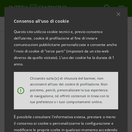
Consenso all'uso di cookie
Comunicati stampa
Questo sito utilizza cookie tecnici e, previo consenso
dell’utente, cookie di profilazione al fine di inviare
STAMPA
AGGIORNA
comunicazioni pubblicitarie personalizzate e consente anche
l'invio di cookie di "terze parti" (impostati da un sito web
Milano, 13 settembre 2004
diverso da quello visitato). L'uso dei cookie ha la durata di 1
anno.
Dopo il successo di Conto Intesa, due nuovi conti
Cliccando sulla [x] di chiusura del banner, non
correnti personalizzabili e innovativi
acconsenti all’uso dei cookie di profilazione. Non
Canone bloccato almeno fino al gennaio 2007
!
potremo, perciò, personalizzare la tua esperienza
di navigazione, né offrirti contenuti in linea con le
Parte la nuova campagna pubblicitaria sul Conto
tue preferenze o i tuoi comportamenti online.
Intesa Business
È possibile consultare l'informativa estesa, prestare o meno
il consenso ai cookie o personalizzarne la configurazione e
Conto Intesa Business e Conto Intesa Personal sono i
modificare le proprie scelte in qualsiasi momento accedendo