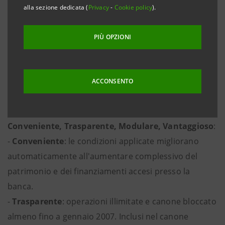
nuovi conti correnti che Banca Intesa ha studiato per
alla sezione dedicata (
Privacy
-
Cookie policy
).
ampliare la propria offerta e soddisfare con prodotti
personalizzabili e innovativi la clientela più sofisticata.
PIÙ OPZIONI
Conto Intesa Business
è il nuovo conto corrente
dedicato a liberi professionisti, commercianti e
ACCONSENTO
artigiani che cercano nella banca un riferimento
affidabile per lavorare e crescere insieme.
Conveniente, Trasparente, Modulare, Vantaggioso
:
-
Conveniente
: le condizioni applicate migliorano
automaticamente all'aumentare complessivo del
patrimonio e dei finanziamenti accesi presso la
banca.
-
Trasparente
: operazioni illimitate e canone bloccato
almeno fino a gennaio 2007. Inclusi nel canone