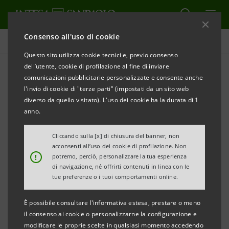
Consenso all'uso di cookie
Comunicati stampa
Questo sito utilizza cookie tecnici e, previo consenso
dell’utente, cookie di profilazione al fine di inviare
STAMPA
AGGIORNA
comunicazioni pubblicitarie personalizzate e consente anche
l'invio di cookie di "terze parti" (impostati da un sito web
Milano, 21 settembre 2005
diverso da quello visitato). L'uso dei cookie ha la durata di 1
anno.
Nel quadro della dismissione delle attività non
Cliccando sulla [x] di chiusura del banner, non
strategiche prevista nel Piano d’Impresa, Banca Intesa
acconsenti all’uso dei cookie di profilazione. Non
ha raggiunto un accordo con Banco Comercial
!
potremo, perciò, personalizzare la tua esperienza
di navigazione, né offrirti contenuti in linea con le
Portugues (BCP) per la cessione dell’intera
tue preferenze o i tuoi comportamenti online.
partecipazione posseduta in BCP, equivalente al
7,427% del capitale sociale.
È possibile consultare l'informativa estesa, prestare o meno
il consenso ai cookie o personalizzarne la configurazione e
modificare le proprie scelte in qualsiasi momento accedendo