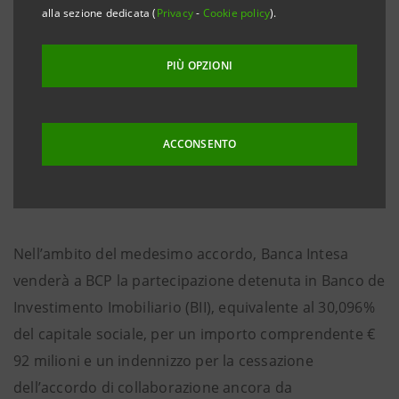
alla sezione dedicata (
Privacy
-
Cookie policy
).
Il collocamento delle azioni avverrà tramite una
AGT
(
Accelerated Global Tender
) organizzata da Merrill
PIÙ OPZIONI
Lynch, rivolta ai mercati internazionali, da avviarsi e
presumibilmente concludersi nella giornata odierna.
Con il successo del collocamento, a Banca Intesa non
ACCONSENTO
residueranno azioni di BCP da vendere.
Nell’ambito del medesimo accordo, Banca Intesa
venderà a BCP la partecipazione detenuta in Banco de
Investimento Imobiliario (BII), equivalente al 30,096%
del capitale sociale, per un importo comprendente €
92 milioni e un indennizzo per la cessazione
dell’accordo di collaborazione ancora da