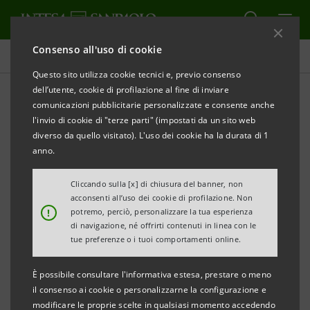
Consenso all'uso di cookie
Comunicati stampa
Questo sito utilizza cookie tecnici e, previo consenso
dell’utente, cookie di profilazione al fine di inviare
STAMPA
AGGIORNA
comunicazioni pubblicitarie personalizzate e consente anche
l'invio di cookie di "terze parti" (impostati da un sito web
Milano, 12 maggio 2006
diverso da quello visitato). L'uso dei cookie ha la durata di 1
anno.
Cliccando sulla [x] di chiusura del banner, non
Utile netto consolidato del primo trimestre
acconsenti all’uso dei cookie di profilazione. Non
!
potremo, perciò, personalizzare la tua esperienza
2006 a 751 mln. di euro, +21,1% rispetto ai
di navigazione, né offrirti contenuti in linea con le
620 mln. del primo trimestre 2005.
tue preferenze o i tuoi comportamenti online.
È possibile consultare l'informativa estesa, prestare o meno
il consenso ai cookie o personalizzarne la configurazione e
Risultato corrente al lordo delle imposte a
modificare le proprie scelte in qualsiasi momento accedendo