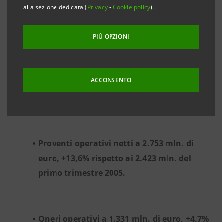
1.197 mln. di euro, +21,4% rispetto ai 986
alla sezione dedicata (
Privacy
-
Cookie policy
).
mln. del primo trimestre 2005.
PIÙ OPZIONI
Risultato della gestione operativa a 1.422
ACCONSENTO
mln. di euro, +23,4% rispetto ai 1.152 mln.
del primo trimestre 2005.
Proventi operativi netti a 2.753 mln. di
euro, +13,6% rispetto ai 2.423 mln. del
primo trimestre 2005.
Oneri operativi a 1.331 mln. di euro, +4,7%