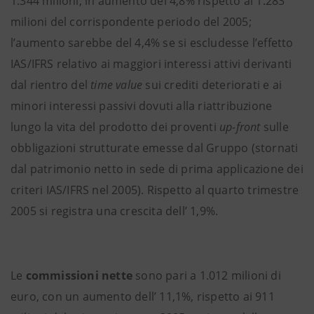
1.344 milioni, in aumento del 4,8% rispetto ai 1.283
milioni del corrispondente periodo del 2005;
l’aumento sarebbe del 4,4% se si escludesse l’effetto
IAS/IFRS relativo ai maggiori interessi attivi derivanti
dal rientro del
time value
sui crediti deteriorati e ai
minori interessi passivi dovuti alla riattribuzione
lungo la vita del prodotto dei proventi
up-front
sulle
obbligazioni strutturate emesse dal Gruppo (stornati
dal patrimonio netto in sede di prima applicazione dei
criteri IAS/IFRS nel 2005). Rispetto al quarto trimestre
2005 si registra una crescita dell’ 1,9%.
Le
commissioni nette
sono pari a 1.012 milioni di
euro, con un aumento dell’ 11,1%, rispetto ai 911