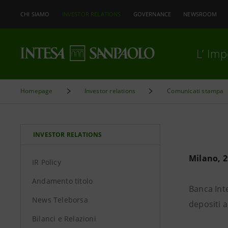
CHI SIAMO
INVESTOR RELATIONS
GOVERNANCE
NEWSROOM
L’ Im
Homepage
Investor relations
Comunicati stampa
INVESTOR RELATIONS
Milano, 2
IR Policy
Andamento titolo
Banca Inte
News Teleborsa
depositi a
Bilanci e Relazioni