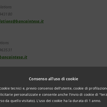
elations
943180
lations@bancaintesa.it
tions
963531
ancaintesa.it
Consenso all'uso di cookie
aintesa.it
cookie tecnici e, previo consenso dell’utente, cookie di profilazione
citarie personalizzate e consente anche l'invio di cookie di "terz
so da quello visitato). L'uso dei cookie ha la durata di 1 anno.