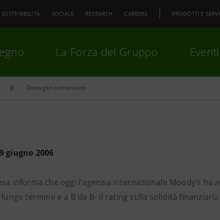
SOSTENIBILITÀ
SOCIALE
RESEARCH
CAREERS
PRODOTTI E SERVI
pegno
La Forza del Gruppo
Eventi
Dettaglio comunicato
premi
Invio
per cercare o
ESC
9 giugno 2006
sa informa che oggi l’agenzia internazionale Moody’s ha au
 lungo termine e a B da B- il rating sulla solidità finanziar