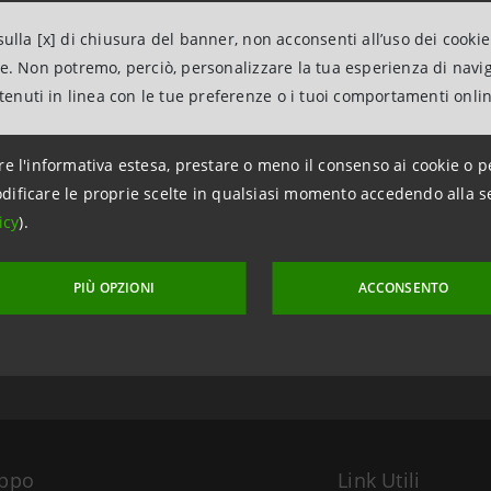
ulla [x] di chiusura del banner, non acconsenti all’uso dei cookie
ne. Non potremo, perciò, personalizzare la tua esperienza di navi
ntenuti in linea con le tue preferenze o i tuoi comportamenti onli
re l'informativa estesa, prestare o meno il consenso ai cookie o p
dificare le proprie scelte in qualsiasi momento accedendo alla s
icy
).
aggiornamento 29 giugno 2006 alle ore 15:00
PIÙ OPZIONI
ACCONSENTO
uppo
Link Utili