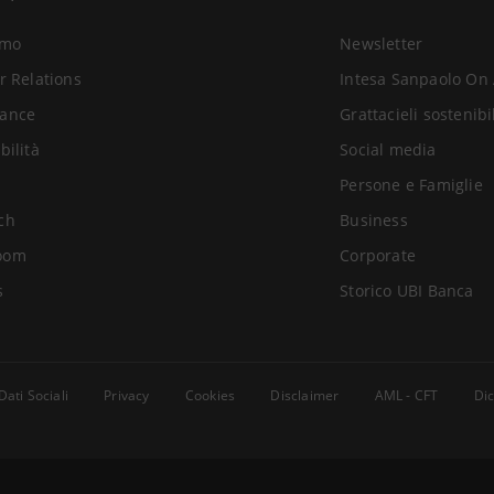
amo
Newsletter
r Relations
Intesa Sanpaolo On 
ance
Grattacieli sostenibi
bilità
Social media
Persone e Famiglie
ch
Business
oom
Corporate
s
Storico UBI Banca
Dati Sociali
Privacy
Cookies
Disclaimer
AML - CFT
Dic