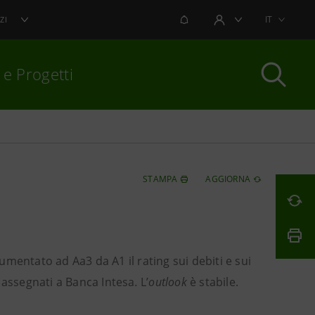
NOTIFICHE
IT
ZI
AREA UTENTE
 e Progetti
per chiudere
STAMPA
AGGIORNA
mentato ad Aa3 da A1 il rating sui debiti e sui
ia assegnati a Banca Intesa
.
L’
outlook
è stabile.