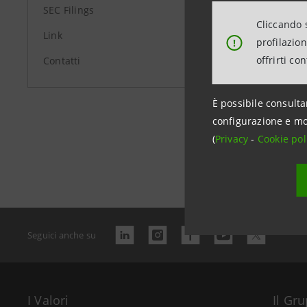
SEC Filings
Cliccando s
Link
profilazio
!
offrirti co
Contatti
È possibile consulta
configurazione e mo
(
Privacy
-
Cookie pol
Data ultimo 
Seguici anche su
I Valori
Il Gr