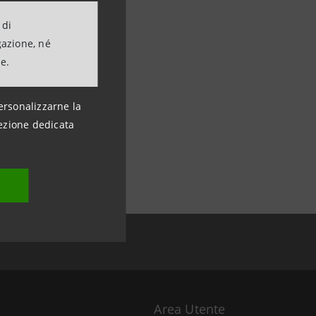
 di
gazione, né
ne.
ersonalizzarne la
ezione dedicata
Area Utente