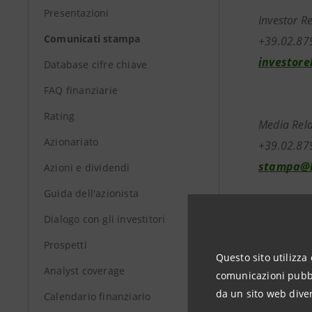
Presentazioni
Investor R
Comunicati stampa
+39.02.87
investore
Database cifre chiave
FAQ finanziarie
Rating
Media Rela
Azionariato
+39.02.87
stampa@b
Azioni e dividendi
Guida dell'azionista
Dialogo con gli investitori
Prospetti
www.banc
Questo sito utilizza 
Analyst coverage
comunicazioni pubbli
da un sito web diver
Calendario finanziario