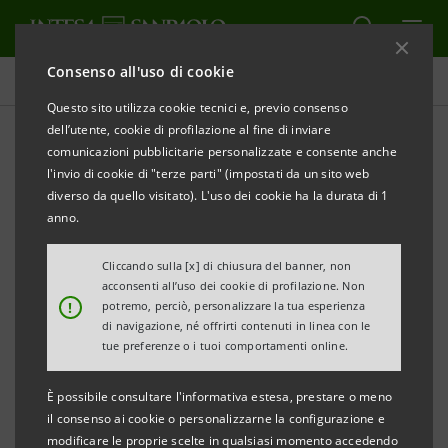
Consenso all'uso di cookie
Comunicati stampa
Questo sito utilizza cookie tecnici e, previo consenso
dell’utente, cookie di profilazione al fine di inviare
STAMPA
AGGIORNA
comunicazioni pubblicitarie personalizzate e consente anche
INTESA SANPAOLO: CALENDARIO FINANZIARIO
l'invio di cookie di "terze parti" (impostati da un sito web
2007
diverso da quello visitato). L'uso dei cookie ha la durata di 1
anno.
Torino, Milano, 30 gennaio 2007
– Si sono riuniti oggi,
Cliccando sulla [x] di chiusura del banner, non
acconsenti all’uso dei cookie di profilazione. Non
sotto la presidenza rispettivamente di Giovanni Bazoli
!
potremo, perciò, personalizzare la tua esperienza
e di Enrico Salza, il Consiglio di Sorveglianza e il
di navigazione, né offrirti contenuti in linea con le
tue preferenze o i tuoi comportamenti online.
Consiglio di Gestione di Intesa Sanpaolo, che hanno
approvato il seguente calendario finanziario per
È possibile consultare l'informativa estesa, prestare o meno
l’esercizio in corso, le cui date sono soggette a
il consenso ai cookie o personalizzarne la configurazione e
modificare le proprie scelte in qualsiasi momento accedendo
possibili cambiamenti: