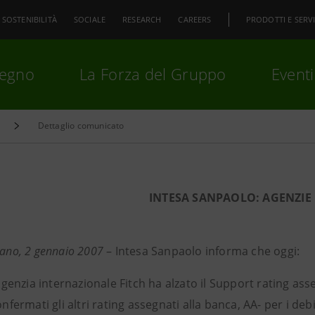
SOSTENIBILITÀ
SOCIALE
RESEARCH
CAREERS
PRODOTTI E SERVI
pegno
La Forza del Gruppo
Eventi
Dettaglio comunicato
premi
Invio
per cercare o
ESC
INTESA SANPAOLO: AGENZIE 
lano, 2 gennaio 2007
– Intesa Sanpaolo informa che oggi:
agenzia internazionale Fitch ha alzato il Support rating as
nfermati gli altri rating assegnati alla banca, AA- per i deb