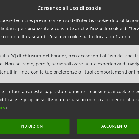
55 2593
Consenso all'uso di cookie
relations@sanpaoloimi.com
cookie tecnici e, previo consenso dell’utente, cookie di profilazione
citarie personalizzate e consente anche l'invio di cookie di "terz
ations
so da quello visitato). L'uso dei cookie ha la durata di 1 anno.
963531
ancaintesa.it
ulla [x] di chiusura del banner, non acconsenti all’uso dei cookie
 Esterne
ne. Non potremo, perciò, personalizzare la tua esperienza di navi
55 7747
ntenuti in linea con le tue preferenze o i tuoi comportamenti onli
a@sanpaoloimi.com
re l'informativa estesa, prestare o meno il consenso ai cookie o p
dificare le proprie scelte in qualsiasi momento accedendo alla s
icy
).
PIÙ OPZIONI
ACCONSENTO