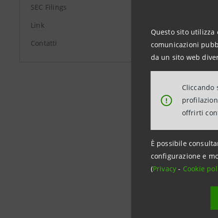
SEC Filings
+39 011 5
investor.
Link
Questo sito utilizza 
Contatti
comunicazioni pubbli
Media Rel
da un sito web diver
+39.02.87
stampa@b
Cliccando s
Relazioni
profilazio
!
+39 011 5
offrirti co
infomedi
È possibile consulta
configurazione e mo
(
Privacy
-
Cookie pol