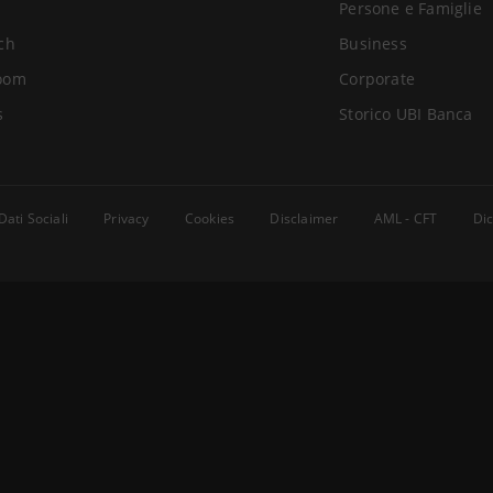
Persone e Famiglie
ch
Business
oom
Corporate
s
Storico UBI Banca
Dati Sociali
Privacy
Cookies
Disclaimer
AML - CFT
Dic