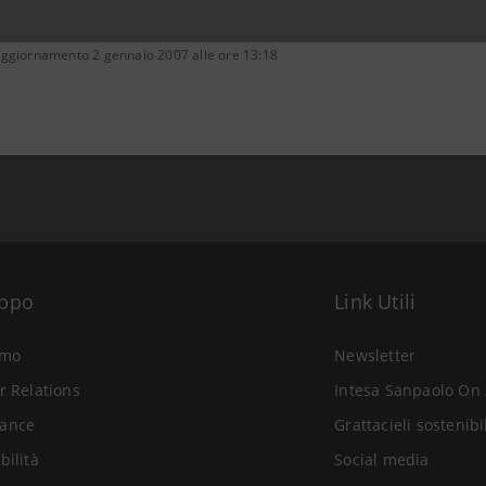
aggiornamento 2 gennaio 2007 alle ore 13:18
uppo
Link Utili
amo
Newsletter
r Relations
Intesa Sanpaolo On 
ance
Grattacieli sostenibi
bilità
Social media