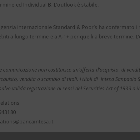
rmine ed Individual B. L’outlook è stabile.
’agenzia internazionale Standard & Poor’s ha confermato i r
biti a lungo termine e a A-1+ per quelli a breve termine. L’
e comunicazione non costituisce un’offerta d’acquisto, di vendi
acquisto, vendita o scambio di titoli. I titoli di Intesa Sanpaolo 
 salvo valida registrazione ai sensi del Securities Act of 1933 o 
Relations
943180
lations@bancaintesa.it
Relations