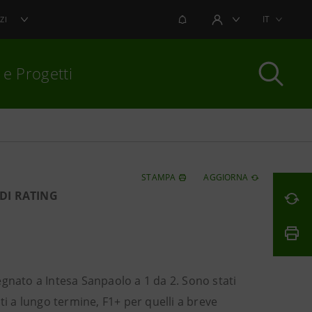
NOTIFICHE
IT
ZI
AREA UTENTE
 e Progetti
per chiudere
STAMPA
AGGIORNA
DI RATING
segnato a Intesa Sanpaolo a 1 da 2. Sono stati
iti a lungo termine, F1+ per quelli a breve