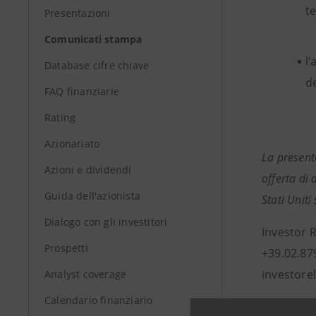
te
Presentazioni
Comunicati stampa
l
Database cifre chiave
de
FAQ finanziarie
Rating
Azionariato
La present
Azioni e dividendi
offerta di 
Guida dell'azionista
Stati Uniti
Dialogo con gli investitori
Investor 
Prospetti
+39.02.87
investore
Analyst coverage
Calendario finanziario
Investor 