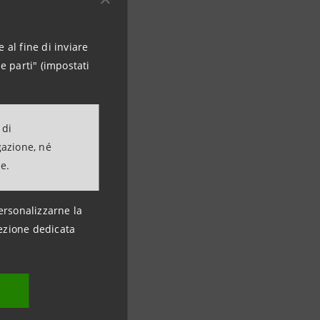
 al fine di inviare
e parti" (impostati
 di
gazione, né
ne.
ersonalizzarne la
ezione dedicata