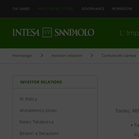
CHI SIAMO
INVESTOR RELATIONS
GOVERNANCE
NEWSROOM
L’ Im
Homepage
Investor relations
Comunicati stampa
INVESTOR RELATIONS
IR Policy
Andamento titolo
Torino, Mi
News Teleborsa
l’
Bilanci e Relazioni
co