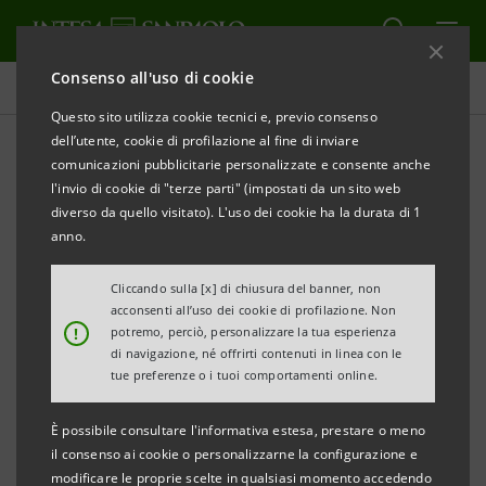
Consenso all'uso di cookie
Comunicati stampa
Questo sito utilizza cookie tecnici e, previo consenso
dell’utente, cookie di profilazione al fine di inviare
STAMPA
AGGIORNA
comunicazioni pubblicitarie personalizzate e consente anche
INTESA SANPAOLO: CONVOCAZIONE ASSEMBLEA
l'invio di cookie di "terze parti" (impostati da un sito web
ORDINARIA E STRAORDINARIA
diverso da quello visitato). L'uso dei cookie ha la durata di 1
anno.
Torino, Milano, 23 marzo 2007
- L’odierno Consiglio di
Cliccando sulla [x] di chiusura del banner, non
acconsenti all’uso dei cookie di profilazione. Non
Gestione ha convocato l’Assemblea ordinaria e
!
potremo, perciò, personalizzare la tua esperienza
straordinaria di Intesa Sanpaolo per i giorni 30 aprile
di navigazione, né offrirti contenuti in linea con le
tue preferenze o i tuoi comportamenti online.
2007 in prima convocazione, 2 maggio 2007 in
seconda convocazione per la parte straordinaria e 3
È possibile consultare l'informativa estesa, prestare o meno
maggio 2007 in seconda convocazione per la parte
il consenso ai cookie o personalizzarne la configurazione e
modificare le proprie scelte in qualsiasi momento accedendo
ordinaria e in terza convocazione per la parte