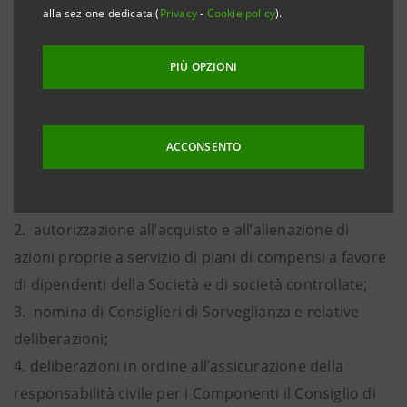
alla sezione dedicata (
Privacy
-
Cookie policy
).
straordinaria.
PIÙ OPZIONI
L’ordine del giorno dell’Assemblea ordinaria è il
seguente:
1. proposta di destinazione dell’utile di esercizio
ACCONSENTO
relativo al bilancio al 31 dicembre 2006 e di
distribuzione del dividendo;
2. autorizzazione all’acquisto e all’alienazione di
azioni proprie a servizio di piani di compensi a favore
di dipendenti della Società e di società controllate;
3. nomina di Consiglieri di Sorveglianza e relative
deliberazioni;
4. deliberazioni in ordine all’assicurazione della
responsabilità civile per i Componenti il Consiglio di