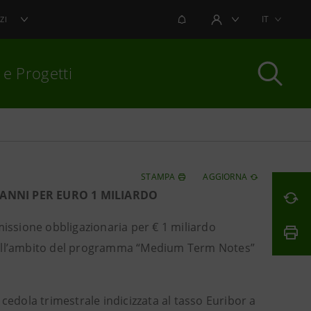
NOTIFICHE
IT
ZI
AREA UTENTE
 e Progetti
per chiudere
STAMPA
AGGIORNA
NNI PER EURO 1 MILIARDO
issione obbligazionaria per € 1 miliardo
 nell’ambito del programma “Medium Term Notes”
cedola trimestrale indicizzata al tasso Euribor a