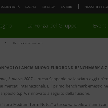
SOSTENIBILITÀ
SOCIALE
RESEARCH
CAREERS
PRODOTTI E SERVI
pegno
La Forza del Gruppo
Eventi
Dettaglio comunicato
premi
Invio
per cercare o
ESC
SANPAOLO LANCIA NUOVO EUROBOND BENCHMARK A 7 A
lano, 8 marzo 2007
– Intesa Sanpaolo ha lanciato oggi un’em
 ai mercati internazionali. È il primo benchmark emesso
Sanpaolo S.p.A. rinnovato a seguito della fusione.
di “Euro Medium Term Notes” a tasso variabile a 7 anni con 