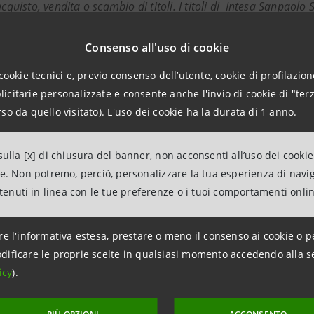
acquisto, vendita o scambio di titoli. I titoli di Intesa Sanpaolo 
 salvo valida registrazione ai sensi del Securities Act of 1933 o 
Consenso all'uso di cookie
vestor Relatio
cookie tecnici e, previo consenso dell’utente, cookie di profilazione
39.02.879431
citarie personalizzate e consente anche l'invio di cookie di "terz
.relations@intesasanpaolo.com
so da quello visitato). L'uso dei cookie ha la durata di 1 anno.
ations
963531
ulla [x] di chiusura del banner, non acconsenti all’uso dei cookie
ne. Non potremo, perciò, personalizzare la tua esperienza di navi
intesasanpaolo.com
ntenuti in linea con le tue preferenze o i tuoi comportamenti onli
esasanpaolo.com
re l'informativa estesa, prestare o meno il consenso ai cookie o p
dificare le proprie scelte in qualsiasi momento accedendo alla s
icy
).