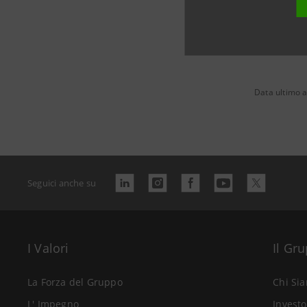
Data ultimo 
Seguici anche su
I Valori
Il Gr
La Forza del Gruppo
Chi Si
L' Impegno
Investo