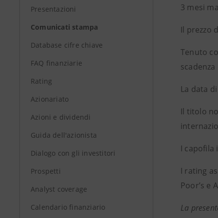
3 mesi ma
Presentazioni
Comunicati stampa
Il prezzo 
Database cifre chiave
Tenuto con
FAQ finanziarie
scadenza è
Rating
La data d
Azionariato
Il titolo 
Azioni e dividendi
internazi
Guida dell'azionista
I capofila
Dialogo con gli investitori
I rating 
Prospetti
Poor’s e A
Analyst coverage
Calendario finanziario
La present