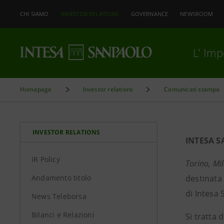
CHI SIAMO
INVESTOR RELATIONS
GOVERNANCE
NEWSROOM
L’ Im
Homepage
Investor relations
Comunicati stampa
INVESTOR RELATIONS
INTESA 
IR Policy
Torino, Mi
Andamento titolo
destinata
di Intesa 
News Teleborsa
Bilanci e Relazioni
Si tratta 