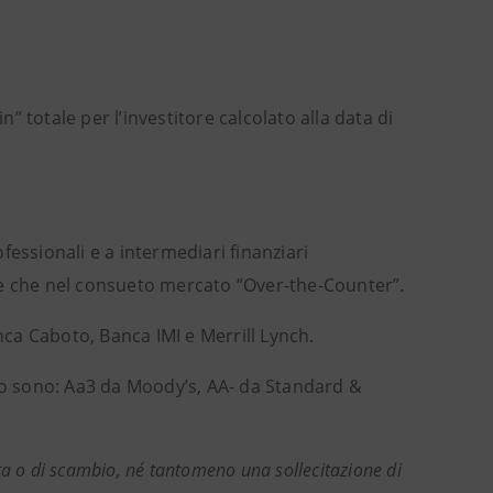
n” totale per l’investitore calcolato alla data di
ofessionali e a intermediari finanziari
re che nel consueto mercato “Over-the-Counter”.
anca Caboto, Banca IMI e Merrill Lynch.
olo sono: Aa3 da Moody’s, AA- da Standard &
ta o di scambio, né tantomeno una sollecitazione di