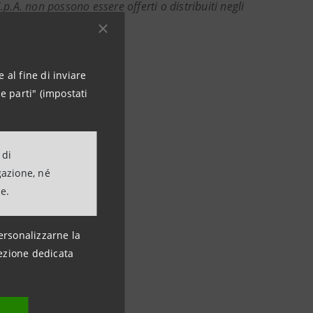
S.p.A. non possono essere offerti o distribuiti negli
in regime di esenzione.
ns
 al fine di inviare
80
e parti" (impostati
 di
gazione, né
ne.
ersonalizzarne la
ezione dedicata