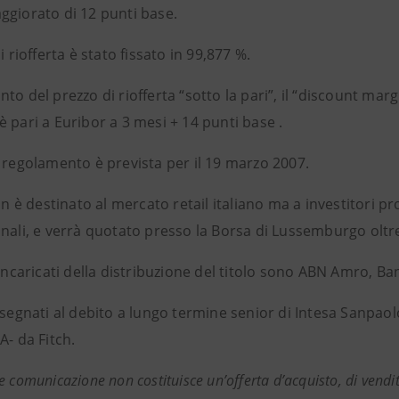
ggiorato di 12 punti base.
di riofferta è stato fissato in 99,877 %.
to del prezzo di riofferta “sotto la pari”, il “discount margi
 pari a Euribor a 3 mesi + 14 punti base .
i regolamento è prevista per il 19 marzo 2007.
non è destinato al mercato retail italiano ma a investitori pr
onali, e verrà quotato presso la Borsa di Lussemburgo olt
 incaricati della distribuzione del titolo sono ABN Amro, B
assegnati al debito a lungo termine senior di Intesa Sanpa
A- da Fitch.
e comunicazione non costituisce un’offerta d’acquisto, di vendi