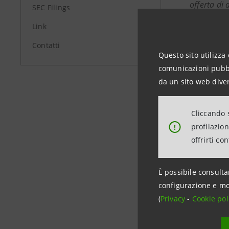
offerta di 
SEC Filings
Stati Uniti
Link
In
Contatti
Questo sito utilizza 
+
comunicazioni pubbli
investor
da un sito web diver
Media Rel
+39.02.87
Cliccando s
profilazio
!
stampa@
offrirti co
www.int
È possibile consulta
configurazione e mo
(
Privacy
-
Cookie pol