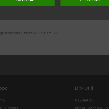
PIÙ OPZIONI
ACCONSENTO
aggiornamento 8 marzo 2007 alle ore 13:21
uppo
Link Utili
amo
Newsletter
r Relations
Intesa Sanpaolo On 