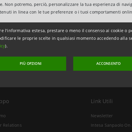
ne. Non potremo, perciò, personalizzare la tua esperienza di navi
ntenuti in linea con le tue preferenze o i tuoi comportamenti onli
re l'informativa estesa, prestare o meno il consenso ai cookie o p
aggiornamento 18 aprile 2007 alle ore 16:12
dificare le proprie scelte in qualsiasi momento accedendo alla s
icy
).
PIÙ OPZIONI
ACCONSENTO
uppo
Link Utili
amo
Newsletter
r Relations
Intesa Sanpaolo On 