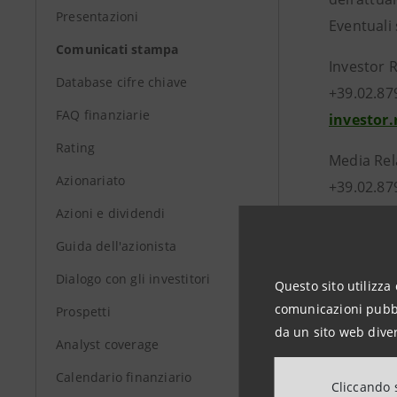
Presentazioni
Eventuali
Comunicati stampa
Investor 
Database cifre chiave
+39.02.87
FAQ finanziarie
investor
Rating
Media Rel
Azionariato
+39.02.87
stampa@
Azioni e dividendi
Guida dell'azionista
www.int
Dialogo con gli investitori
Questo sito utilizza 
comunicazioni pubbli
Prospetti
da un sito web diver
Analyst coverage
Calendario finanziario
Cliccando s