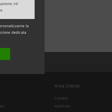
gazione, né
ne.
ersonalizzarne la
ezione dedicata
Area Utente
Contatti
Air
Notifiche