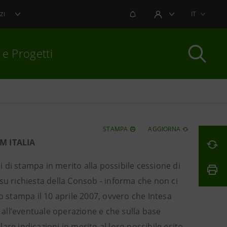
NOTIFICHE
IT
ZI
AREA UTENTE
 e Progetti
per chiudere
STAMPA
AGGIORNA
M ITALIA
i di stampa in merito alla possibile cessione di
su richiesta della Consob - informa che non ci
stampa il 10 aprile 2007, ovvero che Intesa
e all’eventuale operazione e che sulla base
lare indicazioni in merito al loro possibile esito.