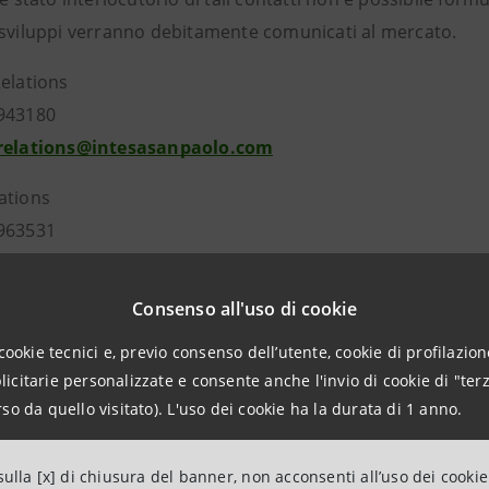
 sviluppi verranno debitamente comunicati al mercato.
Relations
943180
.relations@intesasanpaolo.com
ations
963531
intesasanpaolo.com
Consenso all'uso di cookie
esasanpaolo.com
cookie tecnici e, previo consenso dell’utente, cookie di profilazione
citarie personalizzate e consente anche l'invio di cookie di "terz
so da quello visitato). L'uso dei cookie ha la durata di 1 anno.
ulla [x] di chiusura del banner, non acconsenti all’uso dei cookie