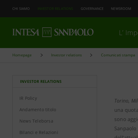
CHI SIAMO
INVESTOR RELATIONS
GOVERNANCE
NEWSROOM
L’ Im
Homepage
Investor relations
Comunicati stampa
INVESTOR RELATIONS
IR Policy
Torino, Mi
Andamento titolo
una quota 
sono aggi
News Teleborsa
Sanpaolo h
Bilanci e Relazioni
dell’attua