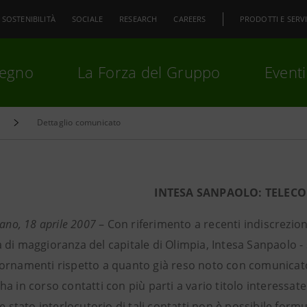
SOSTENIBILITÀ
SOCIALE
RESEARCH
CAREERS
PRODOTTI E SERVI
pegno
La Forza del Gruppo
Eventi
Dettaglio comunicato
premi
Invio
per cercare o
ESC
INTESA SANPAOLO: TELECO
lano, 18 aprile 2007
– Con riferimento a recenti indiscrezion
di maggioranza del capitale di Olimpia, Intesa Sanpaolo - 
ornamenti rispetto a quanto già reso noto con comunicato 
a in corso contatti con più parti a vario titolo interessat
le stato interlocutorio di tali contatti non è possibile formu