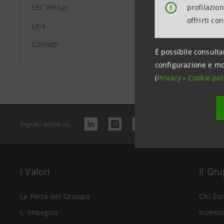
profilazio
SEC Filings
!
offrirti co
Link
Contatti
È possibile consulta
Data ultimo 
configurazione e mo
(
Privacy
-
Cookie pol
Seguici anche su
I Valori
Il Gr
La Forza del Gruppo
Chi Si
L' Impegno
Investo