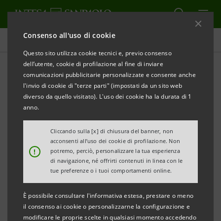
Consenso all'uso di cookie
Comunicati stampa
Questo sito utilizza cookie tecnici e, previo consenso
dell’utente, cookie di profilazione al fine di inviare
STAMPA
AGGIORNA
comunicazioni pubblicitarie personalizzate e consente anche
l'invio di cookie di "terze parti" (impostati da un sito web
COMUNICATO STAMPA CONGIUNTO
diverso da quello visitato). L'uso dei cookie ha la durata di 1
anno.
TELEFONICA S.A. - ASSICURAZIONI GENERALI S.p.A. -
Cliccando sulla [x] di chiusura del banner, non
acconsenti all’uso dei cookie di profilazione. Non
SINTONIA S.A. - INTESA SANPAOLO S.p.A. -
!
potremo, perciò, personalizzare la tua esperienza
MEDIOBANCA S.p.A.
di navigazione, né offrirti contenuti in linea con le
tue preferenze o i tuoi comportamenti online.
È possibile consultare l'informativa estesa, prestare o meno
Milano, 7 maggio 2007
– Si informa che i testi integrali
il consenso ai cookie o personalizzarne la configurazione e
modificare le proprie scelte in qualsiasi momento accedendo
del patto parasociale e del contratto di