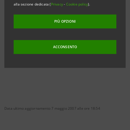
alla sezione dedicata (
Privacy
-
Cookie policy
).
coinvestimento sottoscritti tra Telefonica,
Assicurazioni Generali, Sintonia SA, Intesa Sanpaolo e
PIÙ OPZIONI
Mediobanca sono disponibili in lingua inglese sui siti
internet di Telefonica, Assicurazioni Generali, Intesa
Sanpaolo e Mediobanca.
ACCONSENTO
Data ultimo aggiornamento 7 maggio 2007 alle ore 18:54