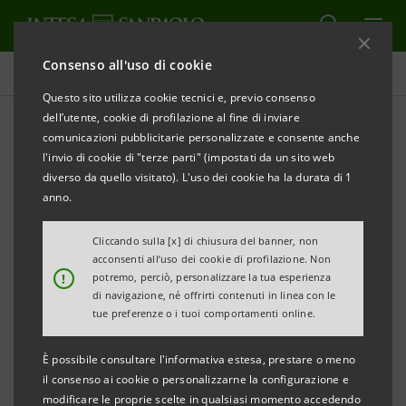
Consenso all'uso di cookie
Comunicati stampa
Questo sito utilizza cookie tecnici e, previo consenso
dell’utente, cookie di profilazione al fine di inviare
STAMPA
AGGIORNA
comunicazioni pubblicitarie personalizzate e consente anche
INTESA SANPAOLO: PARTECIPAZIONE IN UNICREDIT
l'invio di cookie di "terze parti" (impostati da un sito web
diverso da quello visitato). L'uso dei cookie ha la durata di 1
Torino, Milano, 24 maggio 2007
– Intesa Sanpaolo ha
anno.
segnalato oggi alla Consob - inviando il relativo
modello 120 A - che in data 17 maggio 2007 la società
Cliccando sulla [x] di chiusura del banner, non
acconsenti all’uso dei cookie di profilazione. Non
controllata Banca Caboto ha superato la soglia del 2%
!
potremo, perciò, personalizzare la tua esperienza
del capitale ordinario di UniCredit, raggiungendo il
di navigazione, né offrirti contenuti in linea con le
tue preferenze o i tuoi comportamenti online.
2,25%, e che alla stessa data il Gruppo Intesa
Sanpaolo deteneva una quota del capitale ordinario
È possibile consultare l'informativa estesa, prestare o meno
di UniCredit salita al 3,99%, a seguito di operazioni
il consenso ai cookie o personalizzarne la configurazione e
modificare le proprie scelte in qualsiasi momento accedendo
poste in essere nell’ambito dell’abituale attività di