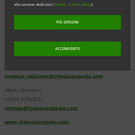
alla sezione dedicata (
Privacy
-
Cookie policy
).
negoziazione, coperte da derivati e aventi scadenza a
breve termine. Il rientro al di sotto della soglia del 2%
PIÙ OPZIONI
da parte del Gruppo è previsto entro metà giugno
2007.
Investor
ACCONSENTO
Relatio
+39.02.8794
investor.relations@intesasanpaolo.com
Media Relations
+39.02.87963531
stampa@intesasanpaolo.com
www.intesasanpaolo.com