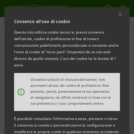
Consenso all'uso di cookie
Comunicati stampa
Questo sito utilizza cookie tecnici e, previo consenso
dell’utente, cookie di profilazione al fine di inviare
STAMPA
AGGIORNA
comunicazioni pubblicitarie personalizzate e consente anche
INTESA SANPAOLO: CARIFIRENZE
l'invio di cookie di "terze parti" (impostati da un sito web
diverso da quello visitato). L'uso dei cookie ha la durata di 1
anno.
Torino, Milano, 18 giugno 2007
– Con riferimento alle
odierne indiscrezioni di stampa in merito alle
Cliccando sulla [x] di chiusura del banner, non
acconsenti all’uso dei cookie di profilazione. Non
trattative con Ente Cassa di Risparmio di Firenze per
!
potremo, perciò, personalizzare la tua esperienza
l’acquisizione del controllo di Carifirenze, Intesa
di navigazione, né offrirti contenuti in linea con le
tue preferenze o i tuoi comportamenti online.
Sanpaolo - su richiesta delle Autorità di controllo del
mercato - ribadisce in particolare che gli aspetti
È possibile consultare l'informativa estesa, prestare o meno
relativi al prezzo costituiscono elementi negoziali ad
il consenso ai cookie o personalizzarne la configurazione e
modificare le proprie scelte in qualsiasi momento accedendo
oggi non definiti tra le parti, come già precisato nei