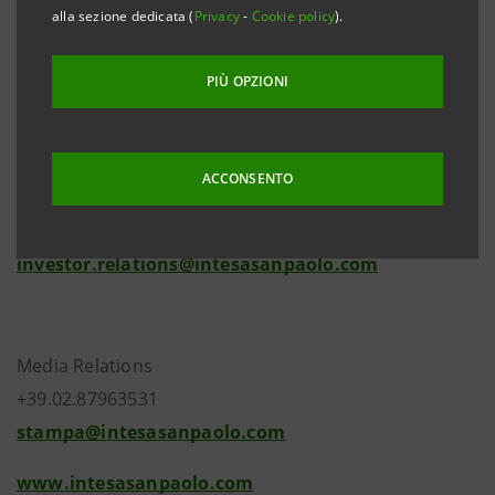
alla sezione dedicata (
Privacy
-
Cookie policy
).
comunicati stampa emessi il 24 aprile e il 9 maggio
scorsi. Ulteriori sviluppi verranno debitamente
PIÙ OPZIONI
comunicati al mercato.
ACCONSENTO
Investor Relations
+39.02.87943180
investor.relations@intesasanpaolo.com
Media Relations
+39.02.87963531
stampa@intesasanpaolo.com
www.intesasanpaolo.com