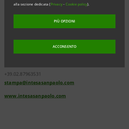
alla sezione dedicata (
Privacy
-
Cookie policy
).
PIÙ OPZIONI
Investor Relations
+39.02.87943180
ACCONSENTO
investor.relations@intesasanpaolo.com
Media Relations
+39.02.87963531
stampa@intesasanpaolo.com
www.intesasanpaolo.com