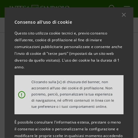
Consenso all'uso di cookie
Comunicati stampa
Questo sito utilizza cookie tecnici e, previo consenso
dell’utente, cookie di profilazione al fine di inviare
STAMPA
AGGIORNA
comunicazioni pubblicitarie personalizzate e consente anche
INTESA SANPAOLO: PARTECIPAZIONI IN ENI E ENEL
l'invio di cookie di "terze parti" (impostati da un sito web
diverso da quello visitato). L'uso dei cookie ha la durata di 1
anno.
Torino, Milano, 2 luglio 2007
– Intesa Sanpaolo ha
segnalato oggi alla Consob - inviando i relativi modelli
Cliccando sulla [x] di chiusura del banner, non
acconsenti all’uso dei cookie di profilazione. Non
120 A - che il Gruppo in data 27 giugno 2007 è
!
potremo, perciò, personalizzare la tua esperienza
rientrato sotto la soglia del 2% del capitale ordinario
di navigazione, né offrirti contenuti in linea con le
tue preferenze o i tuoi comportamenti online.
di ENI e ENEL.
È possibile consultare l'informativa estesa, prestare o meno
il consenso ai cookie o personalizzarne la configurazione e
modificare le proprie scelte in qualsiasi momento accedendo