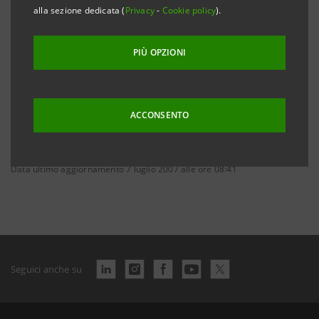
alla sezione dedicata (
Privacy
-
Cookie policy
).
PIÙ OPZIONI
ACCONSENTO
Data ultimo aggiornamento 7 luglio 2007 alle ore 08:41
Seguici anche su