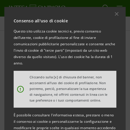
Consenso all'uso di cookie
Comunicati stampa
Questo sito utilizza cookie tecnici e, previo consenso
dell’utente, cookie di profilazione al fine di inviare
STAMPA
AGGIORNA
comunicazioni pubblicitarie personalizzate e consente anche
COMUNICATO CONGIUNTO
l'invio di cookie di "terze parti" (impostati da un sito web
diverso da quello visitato). L'uso dei cookie ha la durata di 1
anno.
Milano, 6 luglio 2007 –
Assicurazioni Generali S.p.A.,
Intesa Sanpaolo S.p.A., Mediobanca S.p.A. e Sintonia
Cliccando sulla [x] di chiusura del banner, non
acconsenti all’uso dei cookie di profilazione. Non
S.A. comunicano che oggi il Bundeskartellamt,
!
potremo, perciò, personalizzare la tua esperienza
l’Autorità Antitrust tedesca, ha approvato
di navigazione, né offrirti contenuti in linea con le
tue preferenze o i tuoi comportamenti online.
l’operazione attraverso la quale gli Investitori
acquisiranno indirettamente il 23,6% del capitale
È possibile consultare l'informativa estesa, prestare o meno
ordinario di Telecom Italia S.p.A., in conformità agli
il consenso ai cookie o personalizzarne la configurazione e
modificare le proprie scelte in qualsiasi momento accedendo
accordi sottoscritti il 28 aprile scorso.