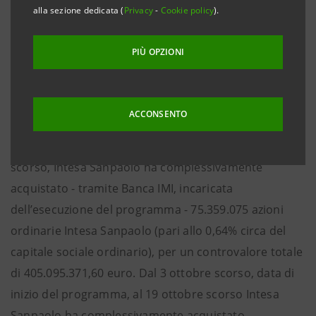
alla sezione dedicata (
Privacy
-
Cookie policy
).
dall’Assemblea tenutasi il 2 ottobre 2007 e reso noto
al mercato nel comunicato stampa emesso in pari
PIÙ OPZIONI
data. Si forniscono di seguito, ai sensi dell’art. 144 bis
della Delibera Consob n. 11971/99 (Regolamento
Emittenti), i dettagli degli acquisti effettuati.
ACCONSENTO
Nella settimana compresa tra il 15 e il 19 ottobre
scorso, Intesa Sanpaolo ha complessivamente
acquistato - tramite Banca IMI, incaricata
dell’esecuzione del programma - 75.359.075 azioni
ordinarie Intesa Sanpaolo (pari allo 0,64% circa del
capitale sociale ordinario), per un controvalore totale
di 405.095.371,60 euro. Dal 3 ottobre scorso, data di
inizio del programma, al 19 ottobre scorso Intesa
Sanpaolo ha complessivamente acquistato