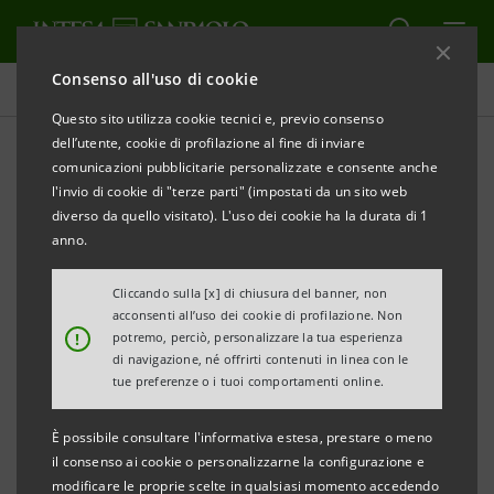
Consenso all'uso di cookie
Comunicati stampa
Questo sito utilizza cookie tecnici e, previo consenso
dell’utente, cookie di profilazione al fine di inviare
STAMPA
AGGIORNA
comunicazioni pubblicitarie personalizzate e consente anche
INTESA SANPAOLO COMUNICA I RISULTATI DELLA
l'invio di cookie di "terze parti" (impostati da un sito web
TERZA SETTIMANA DEL PROGRAMMA DI ACQUISTO
diverso da quello visitato). L'uso dei cookie ha la durata di 1
DI AZIONI PROPRIE ORDINARIE A SERVIZIO DELLA
anno.
PERMUTA PER L'ACQUISIZIONE DEL CONTROLLO DI
Cliccando sulla [x] di chiusura del banner, non
CARIFIRENZE
acconsenti all’uso dei cookie di profilazione. Non
!
potremo, perciò, personalizzare la tua esperienza
Torino, Milano, 22 ottobre 2007
- Intesa Sanpaolo ha
di navigazione, né offrirti contenuti in linea con le
tue preferenze o i tuoi comportamenti online.
concluso venerdì scorso, 19 ottobre, la terza
settimana del programma di acquisto di azioni
È possibile consultare l'informativa estesa, prestare o meno
proprie ordinarie a servizio della permuta per
il consenso ai cookie o personalizzarne la configurazione e
modificare le proprie scelte in qualsiasi momento accedendo
l'acquisizione del controllo di Carifirenze, autorizzato