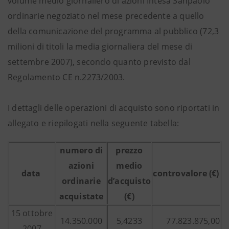
volume medio giornaliero di azioni Intesa Sanpaolo
ordinarie negoziato nel mese precedente a quello
della comunicazione del programma al pubblico (72,3
milioni di titoli la media giornaliera del mese di
settembre 2007), secondo quanto previsto dal
Regolamento CE n.2273/2003.
I dettagli delle operazioni di acquisto sono riportati in
allegato e riepilogati nella seguente tabella:
numero di
prezzo
azioni
medio
data
controvalore (€)
ordinarie
d’acquisto
acquistate
(€)
15 ottobre
14.350.000
5,4233
77.823.875,00
2007