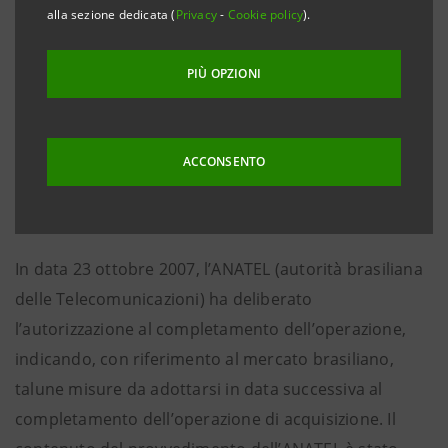
Mediobanca S.p.A. e da società del Gruppo Generali
alla sezione dedicata (
Privacy
-
Cookie policy
).
complessive n. 749.827.264 Azioni ordinarie di
Telecom Italia S.p.A., pari al 5,6% del capitale ed
PIÙ OPZIONI
all’esecuzione, per un prezzo di Euro 4.161 milioni,
della compravendita del 100% del capitale sociale di
Olimpia S.p.A., a sua volta titolare di n. 2.407.345.359
ACCONSENTO
azioni ordinarie di Telecom Italia S.p.A., pari al 18% del
capitale ordinario di quest’ultima.
In data 23 ottobre 2007, l’ANATEL (autorità brasiliana
delle Telecomunicazioni) ha deliberato
l’autorizzazione al completamento dell’operazione,
indicando, con riferimento al mercato brasiliano,
talune misure da adottarsi in data successiva al
completamento dell’operazione di acquisizione. Il