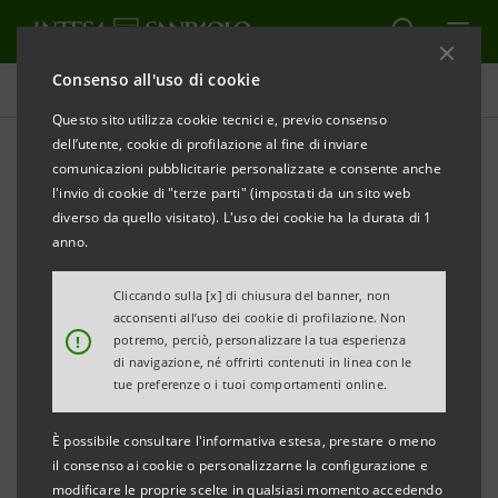
Consenso all'uso di cookie
Comunicati stampa
Questo sito utilizza cookie tecnici e, previo consenso
dell’utente, cookie di profilazione al fine di inviare
STAMPA
AGGIORNA
comunicazioni pubblicitarie personalizzate e consente anche
COMUNICATO STAMPA CONGIUNTO
l'invio di cookie di "terze parti" (impostati da un sito web
diverso da quello visitato). L'uso dei cookie ha la durata di 1
anno.
Milano, 25 ottobre 2007
Cliccando sulla [x] di chiusura del banner, non
Assicurazioni Generali S.p.A., Intesa Sanpaolo S.p.A.,
acconsenti all’uso dei cookie di profilazione. Non
!
potremo, perciò, personalizzare la tua esperienza
Mediobanca S.p.A., Sintonia S.A.
di navigazione, né offrirti contenuti in linea con le
comunicano che in data odierna sono state
tue preferenze o i tuoi comportamenti online.
completate le operazioni che hanno portato Telco
È possibile consultare l'informativa estesa, prestare o meno
S.p.A. – società dalle stesse partecipata insieme a
il consenso ai cookie o personalizzarne la configurazione e
Telefonica S.A. – a ricevere per conferimento da
modificare le proprie scelte in qualsiasi momento accedendo