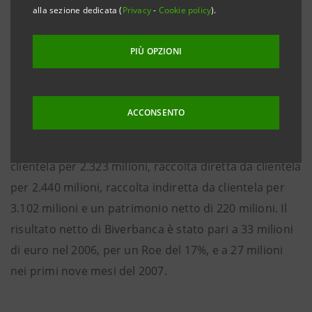
concordata il 4 giugno scorso - riguardante la
alla sezione dedicata (
Privacy
-
Cookie policy
).
cessione a MPS del 55% di Biverbanca detenuto da
ISP per un corrispettivo di 398,7 milioni di euro.
PIÙ OPZIONI
Biverbanca, con 105 sportelli concentrati nelle
ACCONSENTO
province di Biella e Vercelli, al 31 dicembre 2006 aveva
un totale attivo di 3.744 milioni di euro, crediti a
clientela per 2.323 milioni, raccolta diretta da clientela
per 2.440 milioni, raccolta indiretta da clientela per
3.102 milioni e un patrimonio netto di 220 milioni. Il
risultato netto di Biverbanca è stato pari a 33 milioni
di euro nel 2006, per un Roe del 17%, e a 27 milioni
nei primi nove mesi del 2007.