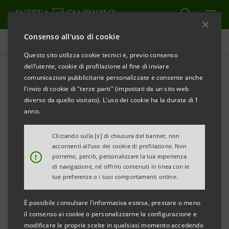
Consenso all'uso di cookie
Comunicati stampa
Questo sito utilizza cookie tecnici e, previo consenso
dell’utente, cookie di profilazione al fine di inviare
STAMPA
AGGIORNA
comunicazioni pubblicitarie personalizzate e consente anche
COMUNICATO STAMPA CONGIUNTO
l'invio di cookie di "terze parti" (impostati da un sito web
INTESA SANPAOLO E MONTE DEI PASCHI DI SIENA
diverso da quello visitato). L'uso dei cookie ha la durata di 1
anno.
PERFEZIONATA LA COMPRAVENDITA DEL 55% DI
BIVERBANCA
Cliccando sulla [x] di chiusura del banner, non
acconsenti all’uso dei cookie di profilazione. Non
!
potremo, perciò, personalizzare la tua esperienza
di navigazione, né offrirti contenuti in linea con le
Torino, Milano, Siena, 20 dicembre 2007
– Intesa
tue preferenze o i tuoi comportamenti online.
Sanpaolo (ISP) e Banca Monte dei Paschi di Siena
È possibile consultare l'informativa estesa, prestare o meno
(MPS), ottenute le necessarie autorizzazioni, hanno
il consenso ai cookie o personalizzarne la configurazione e
perfezionato oggi l’operazione di compravendita -
modificare le proprie scelte in qualsiasi momento accedendo