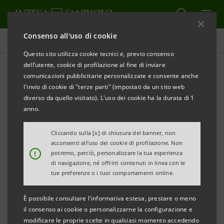
Consenso all'uso di cookie
Comunicati stampa
Questo sito utilizza cookie tecnici e, previo consenso
dell’utente, cookie di profilazione al fine di inviare
STAMPA
AGGIORNA
comunicazioni pubblicitarie personalizzate e consente anche
INTESA SANPAOLO: CONCLUSO IL COLLOCAMENTO
l'invio di cookie di "terze parti" (impostati da un sito web
diverso da quello visitato). L'uso dei cookie ha la durata di 1
DEL SUBORDINATO LOWER TIER II CON
anno.
L’ASSEGNAZIONE DI UN AMMONTARE NOMINALE DI
1,1 MLD DI EURO
Cliccando sulla [x] di chiusura del banner, non
acconsenti all’uso dei cookie di profilazione. Non
!
potremo, perciò, personalizzare la tua esperienza
Torino, Milano, 30 settembre 2008
– Intesa Sanpaolo
di navigazione, né offrirti contenuti in linea con le
comunica che in data 26 settembre 2008 si è concluso
tue preferenze o i tuoi comportamenti online.
il periodo di adesione dell’emissione obbligazionaria
È possibile consultare l'informativa estesa, prestare o meno
subordinata Lower Tier II destinata al mercato
il consenso ai cookie o personalizzarne la configurazione e
domestico e annunciata il 27 agosto scorso, con
modificare le proprie scelte in qualsiasi momento accedendo