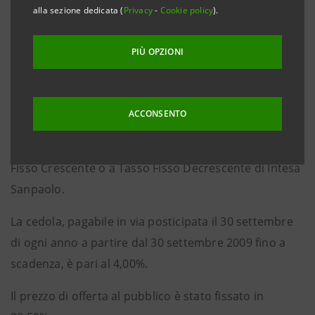
l’assegnazione di un ammontare nominale pari a
alla sezione dedicata (
Privacy
-
Cookie policy
).
1.096.979.000 euro.
PIÙ OPZIONI
Si tratta di una obbligazione a tasso fisso a 7 anni con
rimborso del capitale in cinque quote annuali
costanti a partire dal 30 settembre 2011, emesso a
ACCONSENTO
valere sul Programma di Emissione di Obbligazioni
Subordinate Lower Tier II a Tasso Fisso o a Tasso
Fisso Crescente o a Tasso Fisso Decrescente di Intesa
Sanpaolo.
La cedola, pagabile in via posticipata il 30 settembre
di ogni anno a partire dal 30 settembre 2009 fino a
scadenza, è pari al 4,00%.
Il prezzo di offerta al pubblico è stato fissato in