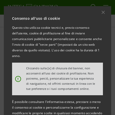
Consenso all'uso di cookie
Comunicati stampa
Questo sito utilizza cookie tecnici e, previo consenso
dell’utente, cookie di profilazione al fine di inviare
STAMPA
AGGIORNA
comunicazioni pubblicitarie personalizzate e consente anche
INTESA SANPAOLO LANCIA NUOVO SUBORDINATO
l'invio di cookie di "terze parti" (impostati da un sito web
LOWER TIER II PER UN AMMONTARE NOMINALE
diverso da quello visitato). L'uso dei cookie ha la durata di 1
MASSIMO DI 1,5 MILIARDI DI EURO
anno.
Torino, Milano, 10 ottobre 2008
– Intesa Sanpaolo ha
Cliccando sulla [x] di chiusura del banner, non
acconsenti all’uso dei cookie di profilazione. Non
pubblicato oggi le Condizioni Definitive di
!
potremo, perciò, personalizzare la tua esperienza
un’emissione obbligazionaria subordinata Lower Tier
di navigazione, né offrirti contenuti in linea con le
tue preferenze o i tuoi comportamenti online.
II per un ammontare nominale massimo di 1,5
miliardi di euro destinata al mercato domestico.
È possibile consultare l'informativa estesa, prestare o meno
il consenso ai cookie o personalizzarne la configurazione e
Si tratta di una obbligazione a tasso fisso a 7 anni con
modificare le proprie scelte in qualsiasi momento accedendo