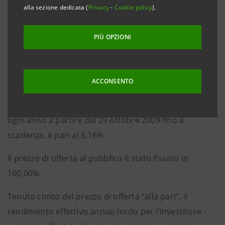
rimborso del capitale in cinque quote annuali
alla sezione dedicata (
Privacy
-
Cookie policy
).
costanti a partire dal 29 ottobre 2011, emesso a
valere sul Programma di Emissione di Obbligazioni
PIÙ OPZIONI
Subordinate Lower Tier II a Tasso Fisso o a Tasso
Fisso Crescente o a Tasso Fisso Decrescente di Intesa
Sanpaolo.
ACCONSENTO
La cedola, pagabile in via posticipata il 29 ottobre di
ogni anno a partire dal 29 ottobre 2009 fino a
scadenza, è pari al 6,16%.
Il prezzo di offerta al pubblico è stato fissato in
100,00%.
Tenuto conto del prezzo di offerta “alla pari”, il
rendimento effettivo annuo lordo per l’investitore -