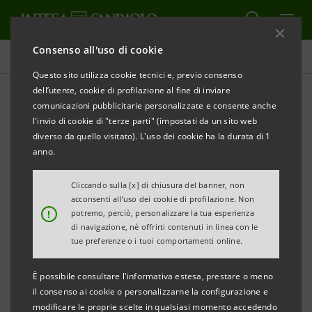
Consenso all'uso di cookie
Comunicati stampa
Questo sito utilizza cookie tecnici e, previo consenso
dell’utente, cookie di profilazione al fine di inviare
STAMPA
AGGIORNA
comunicazioni pubblicitarie personalizzate e consente anche
INTESA SANPAOLO: DIVIDENDI E COEFFICIENTI
l'invio di cookie di "terze parti" (impostati da un sito web
PATRIMONIALI
diverso da quello visitato). L'uso dei cookie ha la durata di 1
anno.
Torino, Milano, 24 ottobre 2008
– In relazione a odierne
Cliccando sulla [x] di chiusura del banner, non
acconsenti all’uso dei cookie di profilazione. Non
notizie di stampa, Intesa Sanpaolo informa che il
!
potremo, perciò, personalizzare la tua esperienza
Consiglio di Gestione convocato per il 28 ottobre
di navigazione, né offrirti contenuti in linea con le
tue preferenze o i tuoi comportamenti online.
prossimo non tratterà tematiche riguardanti gli
obiettivi del Gruppo in termini di dividendi e di
È possibile consultare l'informativa estesa, prestare o meno
coefficienti patrimoniali, su cui viene costantemente
il consenso ai cookie o personalizzarne la configurazione e
modificare le proprie scelte in qualsiasi momento accedendo
fatto il punto in occasione dell’approvazione dei