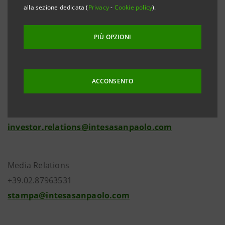
alla sezione dedicata (
Privacy
-
Cookie policy
).
risultati di periodo. Pertanto, tali tematiche verranno
esaminate - come ogni trimestre - l’ 11 novembre
PIÙ OPZIONI
prossimo, in occasione del Consiglio di Gestione
previsto per l’approvazione del Resoconto Intermedio
al 30 settembre 2008.
ACCONSENTO
Investor Relations
+39.02.87943180
investor.relations@intesasanpaolo.com
Media Relations
+39.02.87963531
stampa@intesasanpaolo.com