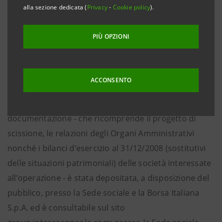
azionisti che il Consiglio di Gestione della Banca, nella
alla sezione dedicata (
Privacy
-
Cookie policy
).
riunione del 23 giugno 2009, ha approvato il progetto
di scissione parziale - in favore di Intesa Sanpaolo
PIÙ OPZIONI
S.p.A. - di Mediocredito Italiano S.p.A., società
interamente posseduta dalla beneficiaria, nonché
l’apposita Relazione illustrativa.
ACCONSENTO
Ai sensi della vigente normativa, la relativa
documentazione - che ricomprende il progetto di
scissione, le relazioni degli Organi Amministrativi
nonché i bilanci d’esercizio al 31/12/2008 (sostitutivi
delle situazioni patrimoniali) delle società interessate
all’operazione - è stata depositata, a disposizione del
pubblico, presso la Sede sociale e la Borsa Italiana
S.p.A. ed è consultabile sul sito