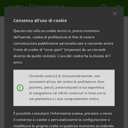
Consenso all'uso di cookie
Comunicati stampa
Questo sito utilizza cookie tecnici e, previo consenso
dell’utente, cookie di profilazione al fine di inviare
STAMPA
AGGIORNA
comunicazioni pubblicitarie personalizzate e consente anche
Avviso ai sensi dell’art. 70 del Regolamento
l'invio di cookie di "terze parti" (impostati da un sito web
Emittenti
diverso da quello visitato). L'uso dei cookie ha la durata di 1
(adottato dalla Consob con delibera n. 11971 del 14
anno.
maggio 1999 e successive modificazioni)
Cliccando sulla [x] di chiusura del banner, non
acconsenti all’uso dei cookie di profilazione. Non
INTESA SANPAOLO: SCISSIONE PARZIALE DI
!
potremo, perciò, personalizzare la tua esperienza
MEDIOCREDITO ITALIANO S.p.A. IN FAVORE DI
di navigazione, né offrirti contenuti in linea con le
tue preferenze o i tuoi comportamenti online.
INTESA SANPAOLO S.p.A.
È possibile consultare l'informativa estesa, prestare o meno
il consenso ai cookie o personalizzarne la configurazione e
Torino, Milano, 30 giugno 2009
– Si informano i Sigg.
modificare le proprie scelte in qualsiasi momento accedendo