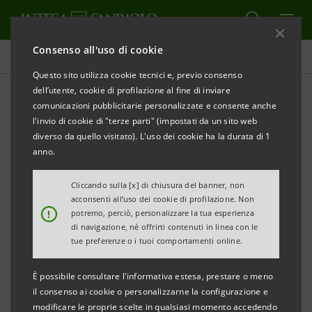
Consenso all'uso di cookie
Comunicati stampa
Questo sito utilizza cookie tecnici e, previo consenso
dell’utente, cookie di profilazione al fine di inviare
STAMPA
AGGIORNA
comunicazioni pubblicitarie personalizzate e consente anche
INTESA SANPAOLO LANCIA NUOVO EUROBOND
l'invio di cookie di "terze parti" (impostati da un sito web
BENCHMARK A 7 ANNI PER € 1,5 MILIARDI
diverso da quello visitato). L'uso dei cookie ha la durata di 1
anno.
Torino, Milano, 12 novembre 2009
– Intesa Sanpaolo ha
lanciato oggi un’emissione obbligazionaria
Cliccando sulla [x] di chiusura del banner, non
acconsenti all’uso dei cookie di profilazione. Non
sull’euromercato per € 1,5 miliardi destinata ai
!
potremo, perciò, personalizzare la tua esperienza
mercati internazionali.
di navigazione, né offrirti contenuti in linea con le
tue preferenze o i tuoi comportamenti online.
Si tratta di un bond emesso a valere sul Programma
È possibile consultare l'informativa estesa, prestare o meno
Euro Medium Term Notes di Intesa Sanpaolo a tasso
il consenso ai cookie o personalizzarne la configurazione e
fisso a 7 anni.
modificare le proprie scelte in qualsiasi momento accedendo