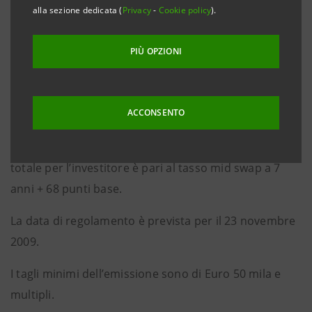
alla sezione dedicata (
Privacy
-
Cookie policy
).
La cedola, pagabile in via posticipata il 23 novembre
di ogni anno a partire dal 23 novembre 2010 fino a
PIÙ OPZIONI
scadenza, è pari a 3,75%.
Il prezzo di riofferta è stato fissato in 99,402%.
ACCONSENTO
Tenuto conto del prezzo di riofferta “sotto la pari”, il
rendimento a scadenza è 3,849% annuo e lo spread
totale per l’investitore è pari al tasso mid swap a 7
anni + 68 punti base.
La data di regolamento è prevista per il 23 novembre
2009.
I tagli minimi dell’emissione sono di Euro 50 mila e
multipli.