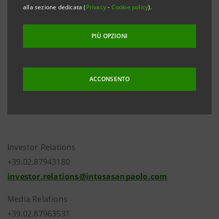
alla sezione dedicata (
Privacy
-
Cookie policy
).
finalizzazione del relativo accordo.
I termini e le condizioni dell’accordo saranno oggetto
PIÙ OPZIONI
di debita comunicazione al mercato alla firma, attesa
per i prossimi giorni.
ACCONSENTO
Investor Relations
+39.02.87943180
investor.relations@intesasanpaolo.com
Media Relations
+39.02.87963531