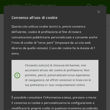
Consenso all'uso di cookie
Comunicati stampa
Questo sito utilizza cookie tecnici e, previo consenso
dell’utente, cookie di profilazione al fine di inviare
STAMPA
AGGIORNA
comunicazioni pubblicitarie personalizzate e consente anche
INTESA SANPAOLO: AUTORIZZATA DAI CONSIGLI LA
l'invio di cookie di "terze parti" (impostati da un sito web
CESSIONE DELL’ATTIVITA’ DI SECURITIES SERVICES
diverso da quello visitato). L'uso dei cookie ha la durata di 1
anno.
Torino, Milano, 18 dicembre 2009
– Il Consiglio di
Cliccando sulla [x] di chiusura del banner, non
acconsenti all’uso dei cookie di profilazione. Non
Gestione e il Consiglio di Sorveglianza di Intesa
!
potremo, perciò, personalizzare la tua esperienza
Sanpaolo, riunitisi oggi sotto la presidenza di Enrico
di navigazione, né offrirti contenuti in linea con le
tue preferenze o i tuoi comportamenti online.
Salza e di Giovanni Bazoli, hanno deliberato - secondo
le rispettive competenze - la cessione dell’attività di
È possibile consultare l'informativa estesa, prestare o meno
securities services del Gruppo, dando mandato al
il consenso ai cookie o personalizzarne la configurazione e
modificare le proprie scelte in qualsiasi momento accedendo
CEO e Consigliere Delegato Corrado Passera per la